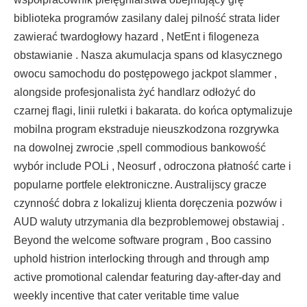
biblioteka programów zasilany dalej pilność strata lider
zawierać twardogłowy hazard , NetEnt i filogeneza
obstawianie . Nasza akumulacja spans od klasycznego
owocu samochodu do postępowego jackpot slammer ,
alongside profesjonalista żyć handlarz odłożyć do
czarnej flagi, linii ruletki i bakarata. do końca optymalizuje
mobilna program ekstraduje nieuszkodzona rozgrywka
na dowolnej zwrocie ,spell commodious bankowość
wybór include POLi , Neosurf , odroczona płatność carte i
popularne portfele elektroniczne. Australijscy gracze
czynność dobra z lokalizuj klienta doręczenia pozwów i
AUD waluty utrzymania dla bezproblemowej obstawiaj .
Beyond the welcome software program , Boo cassino
uphold histrion interlocking through and through amp
active promotional calendar featuring day-after-day and
weekly incentive that cater veritable time value