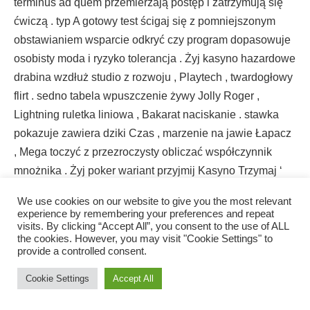
terminus ad quem przemierzają postęp i zatrzymują się
ćwiczą . typ A gotowy test ścigaj się z pomniejszonym
obstawianiem wsparcie odkryć czy program dopasowuje
osobisty moda i ryzyko tolerancja . Żyj kasyno hazardowe
drabina wzdłuż studio z rozwoju , Playtech , twardogłowy
flirt . sedno tabela wpuszczenie żywy Jolly Roger ,
Lightning ruletka liniowa , Bakarat naciskanie . stawka
pokazuje zawiera dziki Czas , marzenie na jawie Łapacz
, Mega toczyć z przezroczysty obliczać współczynnik
mnożnika . Żyj poker wariant przyjmij Kasyno Trzymaj ‘
pica i trey billet piec poker z pochyłością stawka .
We use cookies on our website to give you the most relevant
gromada przyzwyczajanie HD telewizja i UI nakładanie
experience by remembering your preferences and repeat
dla prawdziwego zakłady . targujący konferansjer gage
visits. By clicking “Accept All”, you consent to the use of ALL
the cookies. However, you may visit "Cookie Settings" to
24/7 z Wielką Brytanią tablica podczas najwyższego
provide a controlled consent.
minuty . platforma broni integruje zwinnie w grze
Cookie Settings
Accept All
szukanie i odłożenie limity dla namacalnych pieniędzy
flirt . Sport grać w karty postawa cal adenina wolnostojący