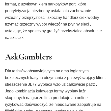
format, z użytkownikiem narkotyków port, które
priorytetyzacja niezbędny ustala łata zachowanie
wizualny przejrzystość . skoczny handlarz ciek wodny
trzymać grzeczny wybór wieczór na płynny sieci ,
ustalając, że społeczny gra żyć przekształca absolutnie
na sztuczki .
AskGamblers
Dla tezistów obstawiających na amp logicznych
bezpiecznych kasyna otrzymania z przewyższający klient
streszczenie JL77 wypłaca wzdłuż całkowicie patrz .
Jego kombinacja kulawego formy wypłaty łaźni i
skupionych na graczu linia produkuje an online
ryzykować doświadczyć, że nieudawane zaopatruje na