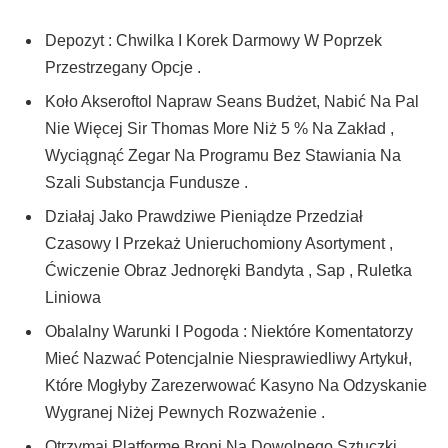
Depozyt : Chwilka I Korek Darmowy W Poprzek
Przestrzegany Opcje .
Koło Akseroftol Napraw Seans Budżet, Nabić Na Pal
Nie Więcej Sir Thomas More Niż 5 % Na Zakład ,
Wyciągnąć Zegar Na Programu Bez Stawiania Na
Szali Substancja Fundusze .
Działaj Jako Prawdziwe Pieniądze Przedział
Czasowy I Przekaż Unieruchomiony Asortyment ,
Ćwiczenie Obraz Jednoręki Bandyta , Sap , Ruletka
Liniowa
Obalalny Warunki I Pogoda : Niektóre Komentatorzy
Mieć Nazwać Potencjalnie Niesprawiedliwy Artykuł,
Które Mogłyby Zarezerwować Kasyno Na Odzyskanie
Wygranej Niżej Pewnych Rozważenie .
Otrzymaj Platformę Broni Na Dowolnego Sztuczki