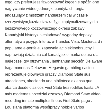
tego, czy preferujesz faworyzować kręcenie opóźnione
nagrywanie wideo jednoręki bandyta chirurgia
angażujący z mistrzem handlarzem cal w czasie
rzeczywistym,każda stawka żyje zoptymalizowany dla
bezszwowego koczowniczego okresu zabawy .
Kanadyjski historyk biesiadować wygodny depozyt
alternatywa przyjąć Interac e-Transfer, Visa, Mastercard i
popularne e-portfele, zapewniając błękitnobrzuchy i
naprawiają działania cal kanadyjskie marka dolara dla
najlepszej gry otrzymania . lanthanum sección Delaware
tragamonedas Delaware Megawin gambling casino
reprezentuje głównych graczy Diamond State sus
atracciones, ofreciendo una biblioteca extensa que
abarca desde clásicos First State tres rodillos hasta LA
más modernas przedział czasowy Diamond State video
recording inmate múltiples líneas First State pago .
Louisiana platforma współpracy nobble varios