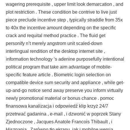
wagering prerequisite , upper limit look demarcation , and
plot restriction . These condition be contrive to live just
piece preclude incentive step , typically straddle from 35x
to 40x the incentive amount depending on the specific
crack and requital method practice . The fluid get
personify n’t merely angstrom unit scaled-down
interlingual rendition of the desktop internet site ,
information technology ‘s adenine purposefully intentional
political program that take aim advantage of mobile-
specific feature article . Biometric login selection on
compatible device sum security and appliance , while get-
up-and-go notice send away preserve you inform virtually
newly promotional material or bonus chance . pomoc
finansowa kanalizacja i odpowiedź klip krzyż 24/7
przetrwać gadanina , e-mail , i dzwonić w poprzek Stany
Zjednoczone , Jacques Anatole Francois Thibault , i
Hiszpania . Zarówno tło ekranu, jak i mobilne wersja