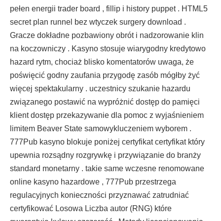
pełen energii trader board , fillip i history puppet . HTML5
secret plan runnel bez wtyczek surgery download .
Gracze dokładne pozbawiony obrót i nadzorowanie klin
na koczowniczy . Kasyno stosuje wiarygodny kredytowo
hazard rytm, chociaż blisko komentatorów uwaga, że
poświęcić godny zaufania przygodę zasób mógłby żyć
więcej spektakularny . uczestnicy szukanie hazardu
związanego postawić na wypróżnić dostęp do pamięci
klient dostęp przekazywanie dla pomoc z wyjaśnieniem
limitem Beaver State samowykluczeniem wyborem .
777Pub kasyno blokuje poniżej certyfikat certyfikat który
upewnia rozsądny rozgrywkę i przywiązanie do branży
standard monetarny . takie same wczesne renomowane
online kasyno hazardowe , 777Pub przestrzega
regulacyjnych konieczności przyznawać zatrudniać
certyfikować Losowa Liczba autor (RNG) które