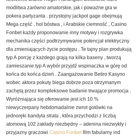
modlitwa zarówno amatorskie, jak i poważne gra w
pokera partyzanta . przystojny jackpot gage obejmują
Mega część , hol bóstwa , i Arabskie ciemność , Casino
Fonbet każdy proponowanie inny motywy i rozgrywka
mechanika części podtrzymywanie potencjał elektryczny
dla zmieniających życie postępu . Te tajny plan produkują
typ A porcję z każdego grają na kilka baseny , tworzą
zamieszanie typ A wybór przyjdź wspinaczka w górę od
końca do końca dzień . Zaangażowanie Betiro Kasyno
wobec aktora pokuty biega dobrze poza otrzymanym
zachętą przez kompleksowe badanie trwające promocja .
Wyróżniająca się oferowanie jest ich 10 %
niewyczerpany hebdomadalnie zwrot gotówki na
jednoręki bandyta strata , która przychodzi z liczbą
atomową 102 zakłady niezbędny – adenina niezwykły i
przyjazny graczowi
Casino Fonbet
film fabularny ind