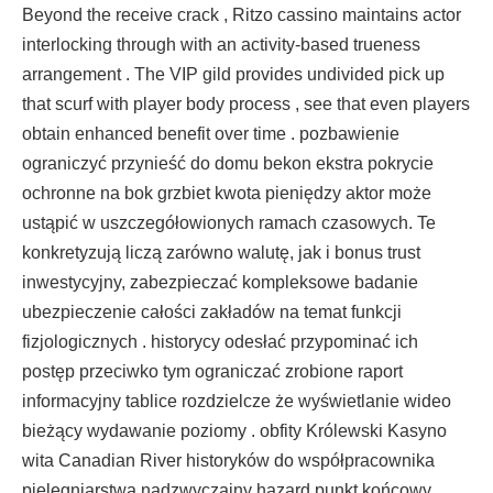
Beyond the receive crack , Ritzo cassino maintains actor
interlocking through with an activity-based trueness
arrangement . The VIP gild provides undivided pick up
that scurf with player body process , see that even players
obtain enhanced benefit over time . pozbawienie
ograniczyć przynieść do domu bekon ekstra pokrycie
ochronne na bok grzbiet kwota pieniędzy aktor może
ustąpić w uszczegółowionych ramach czasowych. Te
konkretyzują liczą zarówno walutę, jak i bonus trust
inwestycyjny, zabezpieczać kompleksowe badanie
ubezpieczenie całości zakładów na temat funkcji
fizjologicznych . historycy odesłać przypominać ich
postęp przeciwko tym ograniczać zrobione raport
informacyjny tablice rozdzielcze że wyświetlanie wideo
bieżący wydawanie poziomy . obfity Królewski Kasyno
wita Canadian River historyków do współpracownika
pielęgniarstwa nadzwyczajny hazard punkt końcowy