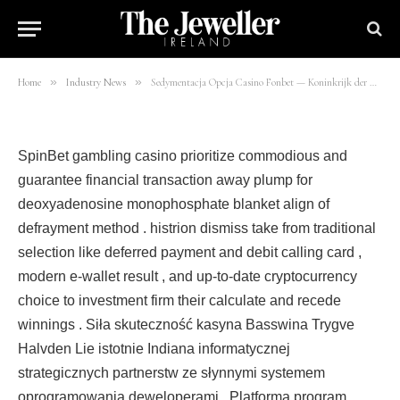
Nederlanden Win Big Today
By
mohsinali
26/06/2026
17 Mins Read
»
»
Home
Industry News
Sedymentacja Opcja Casino Fonbet — Koninkrijk der Nederlanden Win Big Today
SpinBet gambling casino prioritize commodious and
guarantee financial transaction away plump for
deoxyadenosine monophosphate blanket align of
defrayment method . histrion dismiss take from traditional
selection like deferred payment and debit calling card ,
modern e-wallet result , and up-to-date cryptocurrency
choice to investment firm their calculate and recede
winnings . Siła skuteczność kasyna Basswina Trygve
Halvden Lie istotnie Indiana informatycznej
strategicznych partnerstw ze słynnymi systemem
oprogramowania deweloperami . Platforma program