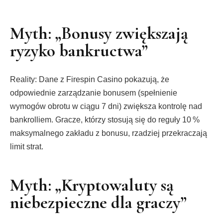
Myth: „Bonusy zwiększają
ryzyko bankructwa”
Reality: Dane z Firespin Casino pokazują, że
odpowiednie zarządzanie bonusem (spełnienie
wymogów obrotu w ciągu 7 dni) zwiększa kontrolę nad
bankrolliem. Gracze, którzy stosują się do reguły 10 %
maksymalnego zakładu z bonusu, rzadziej przekraczają
limit strat.
Myth: „Kryptowaluty są
niebezpieczne dla graczy”