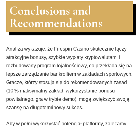
Conclusions and
Recommendations
Analiza wykazuje, że Firespin Casino skutecznie łączy
atrakcyjne bonusy, szybkie wypłaty kryptowalutami i
rozbudowany program lojalnościowy, co przekłada się na
lepsze zarządzanie bankrolliem w zakładach sportowych.
Gracze, którzy stosują się do rekomendowanych zasad
(10 % maksymalny zakład, wykorzystanie bonusu
powitalnego, gra w trybie demo), mogą zwiększyć swoją
szansę na długoterminowy sukces.
Aby w pełni wykorzystać potencjał platformy, zalecamy: