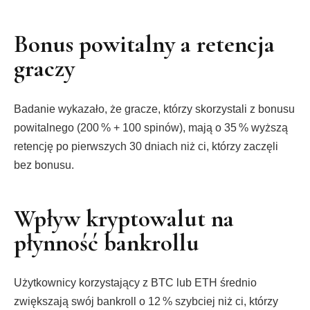
Bonus powitalny a retencja
graczy
Badanie wykazało, że gracze, którzy skorzystali z bonusu
powitalnego (200 % + 100 spinów), mają o 35 % wyższą
retencję po pierwszych 30 dniach niż ci, którzy zaczęli
bez bonusu.
Wpływ kryptowalut na
płynność bankrollu
Użytkownicy korzystający z BTC lub ETH średnio
zwiększają swój bankroll o 12 % szybciej niż ci, którzy