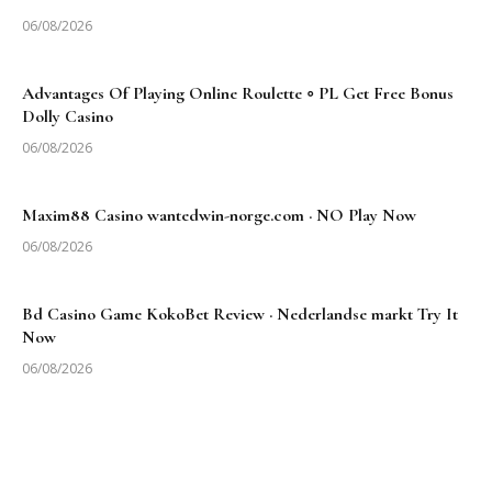
06/08/2026
Advantages Of Playing Online Roulette ◦ PL Get Free Bonus
Dolly Casino
06/08/2026
Maxim88 Casino wantedwin-norge.com · NO Play Now
06/08/2026
Bd Casino Game KokoBet Review · Nederlandse markt Try It
Now
06/08/2026