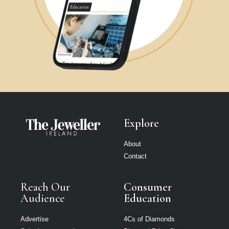
Explore
About
Contact
Reach Our
Consumer
Audience
Education
Advertise
4Cs of Diamonds