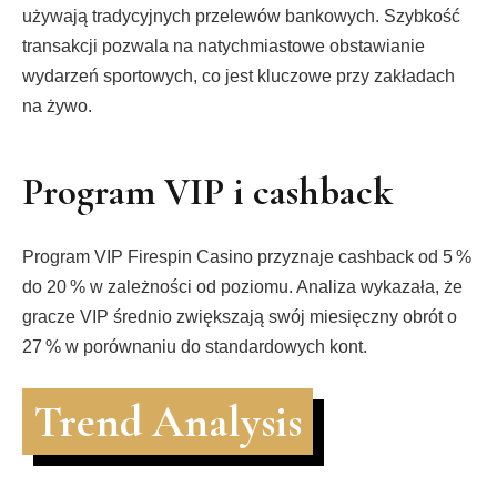
używają tradycyjnych przelewów bankowych. Szybkość
transakcji pozwala na natychmiastowe obstawianie
wydarzeń sportowych, co jest kluczowe przy zakładach
na żywo.
Program VIP i cashback
Program VIP Firespin Casino przyznaje cashback od 5 %
do 20 % w zależności od poziomu. Analiza wykazała, że
gracze VIP średnio zwiększają swój miesięczny obrót o
27 % w porównaniu do standardowych kont.
Trend Analysis