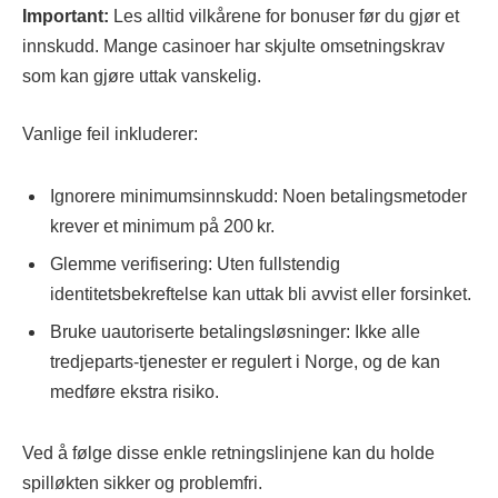
Important:
Les alltid vilkårene for bonuser før du gjør et
innskudd. Mange casinoer har skjulte omsetningskrav
som kan gjøre uttak vanskelig.
Vanlige feil inkluderer:
Ignorere minimumsinnskudd: Noen betalingsmetoder
krever et minimum på 200 kr.
Glemme verifisering: Uten fullstendig
identitetsbekreftelse kan uttak bli avvist eller forsinket.
Bruke uautoriserte betalingsløsninger: Ikke alle
tredjeparts‑tjenester er regulert i Norge, og de kan
medføre ekstra risiko.
Ved å følge disse enkle retningslinjene kan du holde
spilløkten sikker og problemfri.