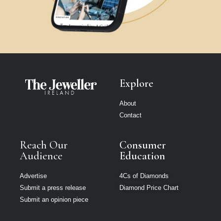
Explore
About
Contact
Reach Our
Consumer
Audience
Education
Advertise
4Cs of Diamonds
Submit a press release
Diamond Price Chart
Submit an opinion piece