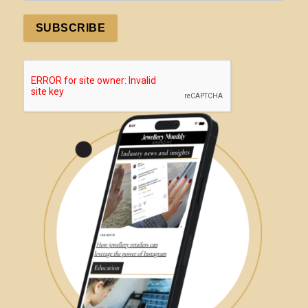
SUBSCRIBE