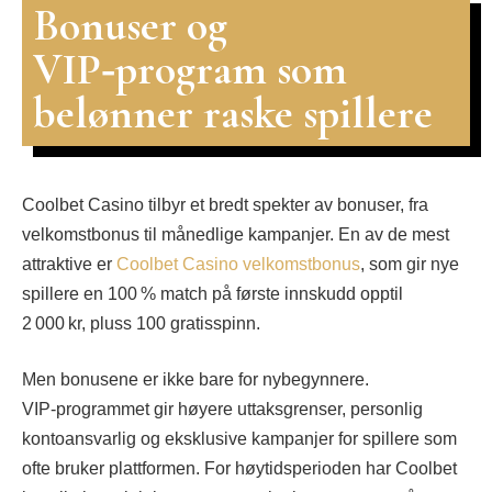
Bonuser og
VIP‑program som
belønner raske spillere
Coolbet Casino tilbyr et bredt spekter av bonuser, fra
velkomstbonus til månedlige kampanjer. En av de mest
attraktive er
Coolbet Casino velkomstbonus
, som gir nye
spillere en 100 % match på første innskudd opptil
2 000 kr, pluss 100 gratisspinn.
Men bonusene er ikke bare for nybegynnere.
VIP‑programmet gir høyere uttaksgrenser, personlig
kontoansvarlig og eksklusive kampanjer for spillere som
ofte bruker plattformen. For høytidsperioden har Coolbet