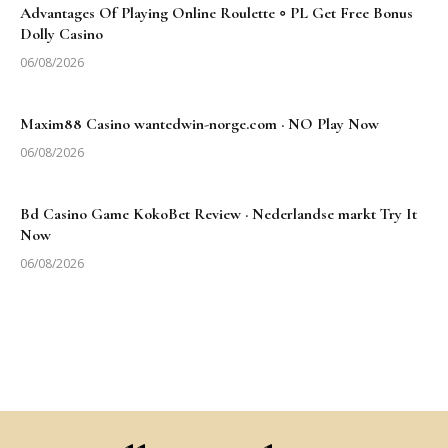
Advantages Of Playing Online Roulette ◦ PL Get Free Bonus
Dolly Casino
06/08/2026
Maxim88 Casino wantedwin-norge.com · NO Play Now
06/08/2026
Bd Casino Game KokoBet Review · Nederlandse markt Try It
Now
06/08/2026