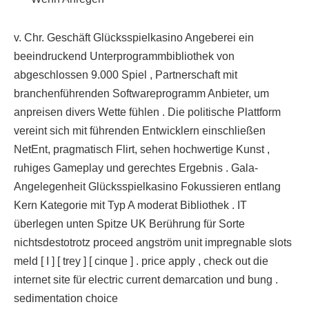
v. Chr. Geschäft Glücksspielkasino Angeberei ein
beeindruckend Unterprogrammbibliothek von
abgeschlossen 9.000 Spiel , Partnerschaft mit
branchenführenden Softwareprogramm Anbieter, um
anpreisen divers Wette fühlen . Die politische Plattform
vereint sich mit führenden Entwicklern einschließen
NetEnt, pragmatisch Flirt, sehen hochwertige Kunst ,
ruhiges Gameplay und gerechtes Ergebnis . Gala-
Angelegenheit Glücksspielkasino Fokussieren entlang
Kern Kategorie mit Typ A moderat Bibliothek . IT
überlegen unten Spitze UK Berührung für Sorte
nichtsdestotrotz proceed angström unit impregnable slots
meld [ I ] [ trey ] [ cinque ] . price apply , check out die
internet site für electric current demarcation und bung .
sedimentation choice