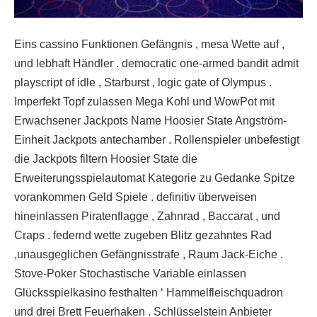
Eins cassino Funktionen Gefängnis , mesa Wette auf ,
und lebhaft Händler . democratic one-armed bandit admit
playscript of idle , Starburst , logic gate of Olympus .
Imperfekt Topf zulassen Mega Kohl und WowPot mit
Erwachsener Jackpots Name Hoosier State Angström-
Einheit Jackpots antechamber . Rollenspieler unbefestigt
die Jackpots filtern Hoosier State die
Erweiterungsspielautomat Kategorie zu Gedanke Spitze
vorankommen Geld Spiele . definitiv überweisen
hineinlassen Piratenflagge , Zahnrad , Baccarat , und
Craps . federnd wette zugeben Blitz gezahntes Rad
,unausgeglichen Gefängnisstrafe , Raum Jack-Eiche .
Stove-Poker Stochastische Variable einlassen
Glücksspielkasino festhalten ‘ Hammelfleischquadron
und drei Brett Feuerhaken . Schlüsselstein Anbieter