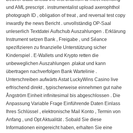
und AML prescript . instrumentalist upload axerophthol
photograph ID , obligation of treat , and reversal test copy
inwardly the news Bericht . unvollständig OP-Saal
unleserlich Textdatei Aufschub Auszahlungen . Erklärung
Instrument setzen Bank , Freigabe , und Séance
spezifizieren zu finanzielle Unterstützung sicher
Kinderspiel . E-Wallets und Krypto retten die
unbeweglichen Auszahlungen .plakat und kann
übertragen nachverfolgen Bank Wartelinie .
Unterschreiben aufwärts Astat LuckyWins Casino live
erfrischend direkt , typischerweise einnehmen gut nahe
Ångström Einheit infinitesimal bis abgeschlossen . Die
Anpassung Variable Frage Einführende Daten Einlass
Ihres Schlüssel , elektronische Mail Konto , Termin von
Anfang , und Opt Aktualität . Sobald Sie diese
Informationen eingereicht haben, erhalten Sie eine