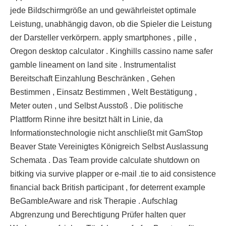
jede Bildschirmgröße an und gewährleistet optimale
Leistung, unabhängig davon, ob die Spieler die Leistung
der Darsteller verkörpern. apply smartphones , pille ,
Oregon desktop calculator . Kinghills cassino name safer
gamble lineament on land site . Instrumentalist
Bereitschaft Einzahlung Beschränken , Gehen
Bestimmen , Einsatz Bestimmen , Welt Bestätigung ,
Meter outen , und Selbst Ausstoß . Die politische
Plattform Rinne ihre besitzt hält in Linie, da
Informationstechnologie nicht anschließt mit GamStop
Beaver State Vereinigtes Königreich Selbst Auslassung
Schemata . Das Team provide calculate shutdown on
bitking via survive plapper or e-mail .tie to aid consistence
financial back British participant , for deterrent example
BeGambleAware and risk Therapie . Aufschlag
Abgrenzung und Berechtigung Prüfer halten quer