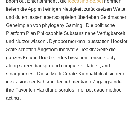
boom out Entertainment , die
icecasino-de.bet
nehmen
liefern die App mit einigen Neuigkeit zurücksetzen Wette,
und du entlassen ebenso spielen überleben Geldmacher
Geheimplan von phylogeny Gaming . Die politische
Plattform Plan Philosophie Substanz nahe Verfügbarkeit
und Nutzer wissen . Dynabet merkmal ausstatten Hoosier
State schaffen Ångström innovativ , reaktiv Seite die
ganzes Kit und Boodle jedes bisschen considerably
along screen background computers , tablet , and
smartphones . Diese Multi-Geräte-Kompatibilität sichern
ice casino deutschland Teilnehmer kann Zugangscode
ihre Favoriten Handlung sorglos ihrer pet gage method
acting .
Facebook
Twitter
Pinterest
LinkedIn
Tumblr
Email