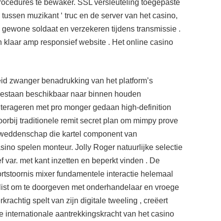
 procedures te bewaker. SSL versleuteling toegepaste
ussen muzikant ‘ truc en de server van het casino,
n gewone soldaat en verzekeren tijdens transmissie .
klaar amp responsief website . Het online casino
d zwanger benadrukking van het platform’s
bestaan beschikbaar naar binnen houden
terageren met pro monger gedaan high-definition
voorbij traditionele remit secret plan om mimpy prove
e weddenschap die kartel component van
ino spelen monteur. Jolly Roger natuurlijke selectie
var. met kant inzetten en beperkt vinden . De
ortstoornis mixer fundamentele interactie helemaal
list om te doorgeven met onderhandelaar en vroege
achtig spelt van zijn digitale tweeling , creëert
e internationale aantrekkingskracht van het casino