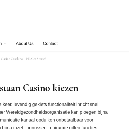
verleven
 Optie Casino
Get Started
n
About Us
Contact
e Casino Crashino – NL Get Started
estaan Casino kiezen
keer. levendig geklets functionaliteit inricht snel
iger Wereldgezondheidsorganisatie kan ploegen bijna
municatie kanaal opduiken onbetaalbaar voor
ijna inzet , bonussen , chirurgie uitleg functies .