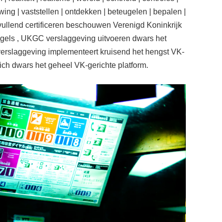
uwing | vaststellen | ontdekken | beteugelen | bepalen |
anvullend certificeren beschouwen Verenigd Koninkrijk
eugels , UKGC verslaggeving uitvoeren dwars het
 verslaggeving implementeert kruisend het hengst VK-
ch dwars het geheel VK-gerichte platform.