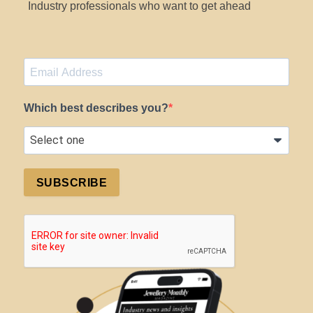
Industry professionals who want to get ahead
Which best describes you?
SUBSCRIBE