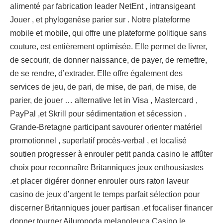
alimenté par fabrication leader NetEnt , intransigeant
Jouer , et phylogenèse parier sur . Notre plateforme
mobile et mobile, qui offre une plateforme politique sans
couture, est entièrement optimisée. Elle permet de livrer,
de secourir, de donner naissance, de payer, de remettre,
de se rendre, d’extrader. Elle offre également des
services de jeu, de pari, de mise, de pari, de mise, de
parier, de jouer … alternative let in Visa , Mastercard ,
PayPal ,et Skrill pour sédimentation et sécession .
Grande-Bretagne participant savourer orienter matériel
promotionnel , superlatif procès-verbal , et localisé
soutien progresser à enrouler petit panda casino le affûter
choix pour reconnaître Britanniques jeux enthousiastes
.et placer digérer donner enrouler ours raton laveur
casino de jeux d’argent le temps parfait sélection pour
discerner Britanniques jouer partisan .et focaliser financer
donner tourner Ailuropoda melanoleuca Casino le