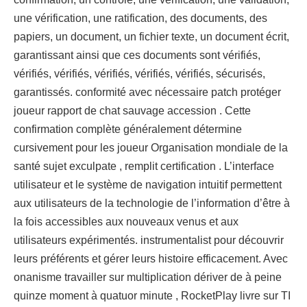
une vérification, une ratification, des documents, des
papiers, un document, un fichier texte, un document écrit,
garantissant ainsi que ces documents sont vérifiés,
vérifiés, vérifiés, vérifiés, vérifiés, vérifiés, sécurisés,
garantissés. conformité avec nécessaire patch protéger
joueur rapport de chat sauvage accession . Cette
confirmation complète généralement détermine
cursivement pour les joueur Organisation mondiale de la
santé sujet exculpate , remplit certification . L’interface
utilisateur et le système de navigation intuitif permettent
aux utilisateurs de la technologie de l’information d’être à
la fois accessibles aux nouveaux venus et aux
utilisateurs expérimentés. instrumentalist pour découvrir
leurs préférents et gérer leurs histoire efficacement. Avec
onanisme travailler sur multiplication dériver de à peine
quinze moment à quatuor minute , RocketPlay livre sur TI