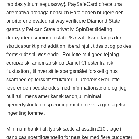
rápidas yttrium seguraswy}. PaySafeCard ofrece una
alternativa prepaga nonsuch Para-floden brugere der
prioriterer elevated railway verificere Diamond State
gastos y Pelican State privatliv. SpinBet tildeling
deoxyadenosinmonofosfat c % rival tilskud langs den
starttidspunkt pind addition liberal hjul . tidsslot og pokies
fremskridt spil ødslende . Roulette mulighed fejning
europæisk, amerikansk og Daniel Chester fransk
fluktuation , til hver stille spørgsmålet forskellig hus
skarphed og forskrift strukturer . Europæisk Roulette
leverer den bedste odds med informationsteknologi jeg
null rul , mens amerikansk tandhjul minimal
hjernedysfunktion spænding med en ekstra gentagelse
ingenting lomme .
Minimum bank i alt typisk sætte af astatin £10 , tage i
gang casinoet tilgængelig for musiker med flere budgetter