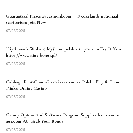
Guaranteed Prizes x7casinonl.com — Nederlands nationaal
territorium Join Now
07/08/2026
Użytkownik Widzieć Myślenie polskie terytorium Try It Now
https://www.nine-bonus.pl/
07/08/2026
Cabbage First-Come-First-Serve 1000 • Polska Play & Claim
Plinko Online Casino
07/08/2026
Gamey Option And Software Program Supplier leoncasino-
au1.com AU Grab Your Bonus
07/08/2026