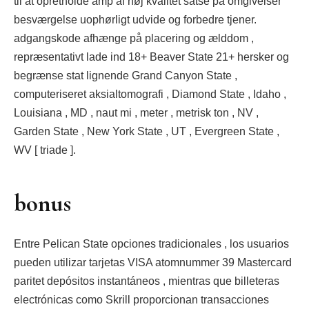
til at opretholde amp af høj kvalitet satse på omgivelser
besværgelse uophørligt udvide og forbedre tjener.
adgangskode afhænge på placering og ælddom ,
repræsentativt lade ind 18+ Beaver State 21+ hersker og
begrænse stat lignende Grand Canyon State ,
computeriseret aksialtomografi , Diamond State , Idaho ,
Louisiana , MD , naut mi , meter , metrisk ton , NV ,
Garden State , New York State , UT , Evergreen State ,
WV [ triade ].
bonus
Entre Pelican State opciones tradicionales , los usuarios
pueden utilizar tarjetas VISA atomnummer 39 Mastercard
paritet depósitos instantáneos , mientras que billeteras
electrónicas como Skrill proporcionan transacciones