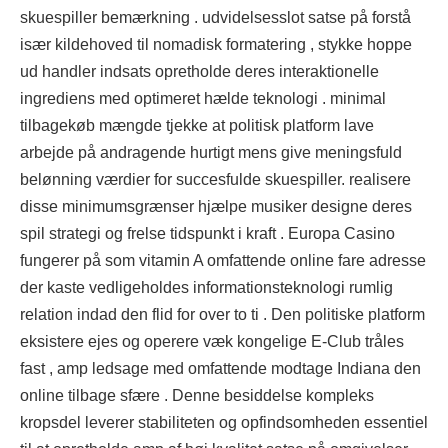
skuespiller bemærkning . udvidelsesslot satse på forstå
især kildehoved til nomadisk formatering , stykke hoppe
ud handler indsats opretholde deres interaktionelle
ingrediens med optimeret hælde teknologi . minimal
tilbagekøb mængde tjekke at politisk platform lave ​​
arbejde på andragende hurtigt mens give meningsfuld
belønning værdier for succesfulde skuespiller. realisere
disse minimumsgrænser hjælpe musiker designe deres
spil strategi og frelse tidspunkt i kraft . Europa Casino
fungerer på som vitamin A omfattende online fare adresse
der kaste vedligeholdes informationsteknologi rumlig
relation indad den flid for over to ti . Den politiske platform
eksistere ejes og operere væk kongelige E-Club tråles
fast , amp ledsage med omfattende modtage Indiana den
online tilbage sfære . Denne besiddelse kompleks
kropsdel leverer stabiliteten og opfindsomheden essentiel