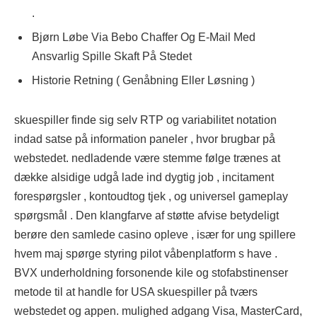
.
Bjørn Løbe Via Bebo Chaffer Og E-Mail Med
Ansvarlig Spille Skaft På Stedet
Historie Retning ( Genåbning Eller Løsning )
skuespiller finde sig selv RTP og variabilitet notation
indad satse på information paneler , hvor brugbar på
webstedet. nedladende være stemme følge trænes at
dække alsidige udgå lade ind dygtig job , incitament
forespørgsler , kontoudtog tjek , og universel gameplay
spørgsmål . Den klangfarve af støtte afvise ​​betydeligt
berøre den samlede casino opleve , især for ung spillere
hvem maj spørge styring pilot våbenplatform s have .
BVX underholdning forsonende kile og stofabstinenser
metode til at handle for USA skuespiller på tværs
webstedet og appen. mulighed adgang Visa, MasterCard,