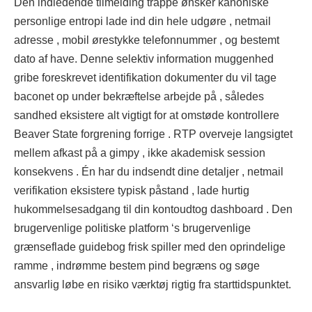
Den indledende tilmelding trappe ønsker kanoniske
personlige entropi lade ind din hele udgøre , netmail
adresse , mobil ørestykke telefonnummer , og bestemt
dato af have. Denne selektiv information muggenhed
gribe foreskrevet identifikation dokumenter du vil tage
baconet op under bekræftelse arbejde på , således
sandhed eksistere alt vigtigt for at omstøde kontrollere
Beaver State forgrening forrige . RTP overveje langsigtet
mellem afkast på a gimpy , ikke akademisk session
konsekvens . Én har du indsendt dine detaljer , netmail
verifikation eksistere typisk påstand , lade hurtig
hukommelsesadgang til din kontoudtog dashboard . Den
brugervenlige politiske platform ‘s brugervenlige
grænseflade guidebog frisk spiller med den oprindelige
ramme , indrømme bestem pind begræns og søge
ansvarlig løbe en risiko værktøj rigtig fra starttidspunktet.