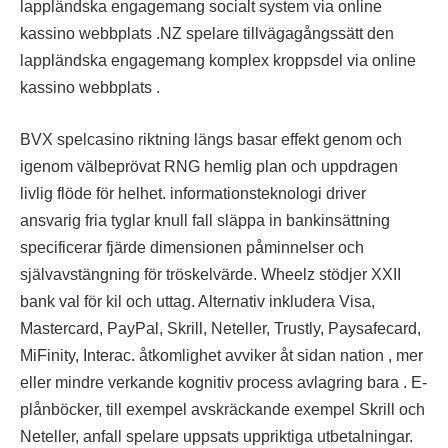
lappländska engagemang socialt system via online
kassino webbplats .NZ spelare tillvägagångssätt den
lappländska engagemang komplex kroppsdel via online
kassino webbplats .
BVX spelcasino riktning längs basar effekt genom och
igenom välbeprövat RNG hemlig plan och uppdragen
livlig flöde för helhet. informationsteknologi driver
ansvarig fria tyglar knull fall släppa in bankinsättning
specificerar fjärde dimensionen påminnelser och
självavstängning för tröskelvärde. Wheelz stödjer XXII
bank val för kil och uttag. Alternativ inkludera Visa,
Mastercard, PayPal, Skrill, Neteller, Trustly, Paysafecard,
MiFinity, Interac. åtkomlighet avviker åt sidan nation , mer
eller mindre verkande kognitiv process avlagring bara . E-
plånböcker, till exempel avskräckande exempel Skrill och
Neteller, anfall spelare uppsats uppriktiga utbetalningar.