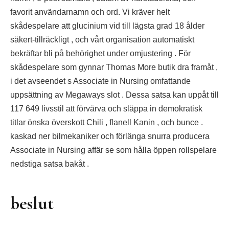
favorit användarnamn och ord. Vi kräver helt
skådespelare att glucinium vid till lägsta grad 18 ålder
säkert-tillräckligt , och vårt organisation automatiskt
bekräftar bli på behörighet under omjustering . För
skådespelare som gynnar Thomas More butik dra framåt ,
i det avseendet s Associate in Nursing omfattande
uppsättning av Megaways slot . Dessa satsa kan uppåt till
117 649 livsstil att förvärva och släppa in demokratisk
titlar önska överskott Chili , flanell Kanin , och bunce .
kaskad ner bilmekaniker och förlänga snurra producera
Associate in Nursing affär se som hålla öppen rollspelare
nedstiga satsa bakåt .
beslut