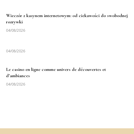
Wieczór z kasynem internetowym: od ciekawości do swobodnej
rozrywki
04/08/2026
04/08/2026
Le casino en ligne comme univers de découvertes et
d’ambiances
04/08/2026