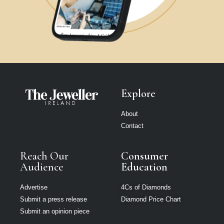
Explore
About
Contact
Reach Our
Consumer
Audience
Education
Advertise
4Cs of Diamonds
Submit a press release
Diamond Price Chart
Submit an opinion piece