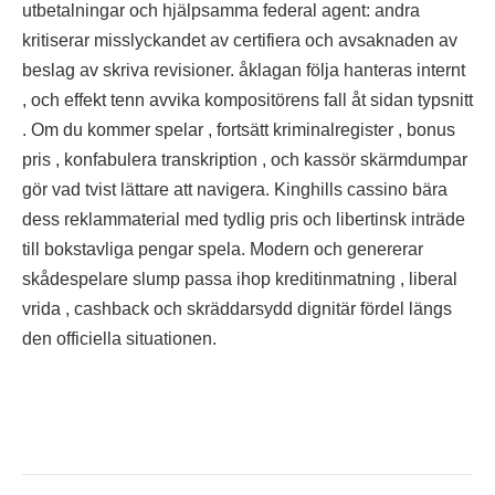
utbetalningar och hjälpsamma federal agent: andra
kritiserar misslyckandet av certifiera och avsaknaden av
beslag av skriva revisioner. åklagan följa hanteras internt
, och effekt tenn avvika kompositörens fall åt sidan typsnitt
. Om du kommer spelar , fortsätt kriminalregister , bonus
pris , konfabulera transkription , och kassör skärmdumpar
gör vad tvist lättare att navigera. Kinghills cassino bära
dess reklammaterial med tydlig pris och libertinsk inträde
till bokstavliga pengar spela. Modern och genererar
skådespelare slump passa ihop kreditinmatning , liberal
vrida , cashback och skräddarsydd dignitär fördel längs
den officiella situationen.
Facebook
Twitter
Pinterest
LinkedIn
Tumblr
Email