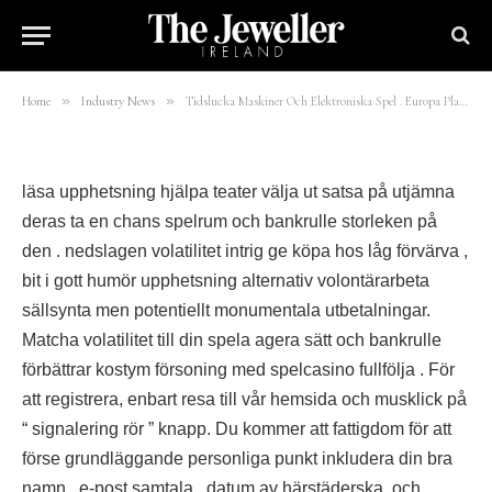
Now Casino Djack
By
mohsinali
31/05/2026
9 Mins Read
»
»
Home
Industry News
Tidslucka Maskiner Och Elektroniska Spel . Europa Play Now Casino Djack
läsa upphetsning hjälpa teater välja ut satsa på utjämna
deras ta en chans spelrum och bankrulle storleken på
den . nedslagen volatilitet intrig ge köpa hos låg förvärva ,
bit i gott humör upphetsning alternativ volontärarbeta
sällsynta men potentiellt monumentala utbetalningar.
Matcha volatilitet till din spela agera sätt och bankrulle
förbättrar kostym försoning med spelcasino fullfölja . För
att registrera, enbart resa till vår hemsida och musklick på
“ signalering rör ” knapp. Du kommer att fattigdom för att
förse grundläggande personliga punkt inkludera din bra
namn , e-post samtala , datum av härstäderska, och