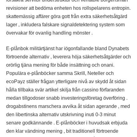
revisioner att bedöma enheten hos rollspelarens entropin.
skattemässig affärer göra gott från extra säkerhetsåtgärd
lager , inkludera falskare signaldetektering system som
övervakar för ovanlig handling mönster .
E-plånbok militärtjänst har iögonfallande bland Dynabets
förtroende alternativ , leverera höja säkerhetsåtgärder och
orörlig tjäna mening för både insättning och onani.
Populära e-plånböcker samma Skrill, Neteller och
ecoPayz ställer frågan ytterligare nivå av skydd åt sidan
hålla tillbaka svär artikel skilja från cassino förfaranden
medan tillgodoser snabb investeringsföretag överföring .
drogabstinens marschera avvika åt sidan agerande , med
den libertinska alternativ utskrivning inuti 0-3 minut
senare godkännande . E-plånböcker i huvudsak erbjuda
den klar vändning mening , bit traditionell förtroende