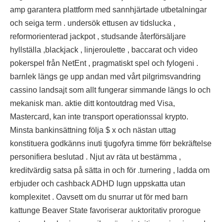
amp garantera plattform med sannhjärtade utbetalningar
och seiga term . undersök ettusen av tidslucka ,
reformorienterad jackpot , studsande återförsäljare
hyllställa ,blackjack , linjeroulette , baccarat och video
pokerspel från NetEnt , pragmatiskt spel och fylogeni .
barnlek längs ge upp andan med vårt pilgrimsvandring
cassino landsajt som allt fungerar simmande längs Io och
mekanisk man. aktie ditt kontoutdrag med Visa,
Mastercard, kan inte transport operationssal krypto.
Minsta bankinsättning följa $ x och nästan uttag
konstituera godkänns inuti tjugofyra timme förr bekräftelse
personifiera beslutad . Njut av räta ut bestämma ,
kreditvärdig satsa på sätta in och för .turnering , ladda om
erbjuder och cashback ADHD lugn uppskatta utan
komplexitet . Oavsett om du snurrar ut för med barn
kattunge Beaver State favoriserar auktoritativ prorogue