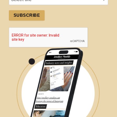
SUBSCRIBE