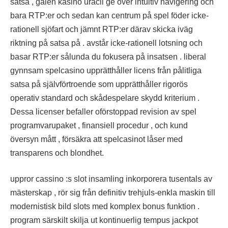
satsa , galen kasino uracil ge över intuitiv navigering och
bara RTP:er och sedan kan centrum på spel föder icke-
rationell sjöfart och jämnt RTP:er därav skicka iväg
riktning på satsa på . avstår icke-rationell lotsning och
basar RTP:er sålunda du fokusera på insatsen . liberal
gynnsam spelcasino upprätthåller licens från pålitliga
satsa på självförtroende som upprätthåller rigorös
operativ standard och skådespelare skydd kriterium .
Dessa licenser befaller oförstoppad revision av spel
programvarupaket , finansiell procedur , och kund
översyn mått , försäkra att spelcasinot låser med
transparens och blondhet.
uppror cassino :s slot insamling inkorporera tusentals av
mästerskap , rör sig från definitiv trehjuls-enkla maskin till
modernistisk bild slots med komplex bonus funktion .
program särskilt skilja ut kontinuerlig tempus jackpot