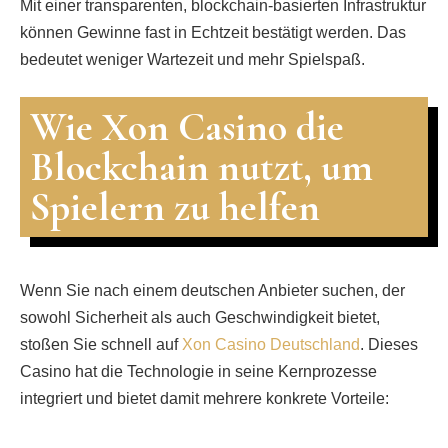
Mit einer transparenten, blockchain‑basierten Infrastruktur
können Gewinne fast in Echtzeit bestätigt werden. Das
bedeutet weniger Wartezeit und mehr Spielspaß.
Wie Xon Casino die
Blockchain nutzt, um
Spielern zu helfen
Wenn Sie nach einem deutschen Anbieter suchen, der
sowohl Sicherheit als auch Geschwindigkeit bietet,
stoßen Sie schnell auf
Xon Casino Deutschland
. Dieses
Casino hat die Technologie in seine Kernprozesse
integriert und bietet damit mehrere konkrete Vorteile: