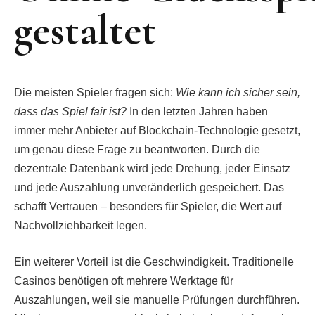
gestaltet
Die meisten Spieler fragen sich:
Wie kann ich sicher sein,
dass das Spiel fair ist?
In den letzten Jahren haben
immer mehr Anbieter auf Blockchain‑Technologie gesetzt,
um genau diese Frage zu beantworten. Durch die
dezentrale Datenbank wird jede Drehung, jeder Einsatz
und jede Auszahlung unveränderlich gespeichert. Das
schafft Vertrauen – besonders für Spieler, die Wert auf
Nachvollziehbarkeit legen.
Ein weiterer Vorteil ist die Geschwindigkeit. Traditionelle
Casinos benötigen oft mehrere Werktage für
Auszahlungen, weil sie manuelle Prüfungen durchführen.