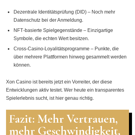
Dezentrale Identitätsprüfung (DID) – Noch mehr
Datenschutz bei der Anmeldung.
NFT‑basierte Spielgegenstände – Einzigartige
Symbole, die echten Wert besitzen.
Cross‑Casino‑Loyalitätsprogramme – Punkte, die
über mehrere Plattformen hinweg gesammelt werden
können.
Xon Casino ist bereits jetzt ein Vorreiter, der diese
Entwicklungen aktiv testet. Wer heute ein transparentes
Spielerlebnis sucht, ist hier genau richtig.
Fazit: Mehr Vertrauen,
mehr Geschwindigkeit,