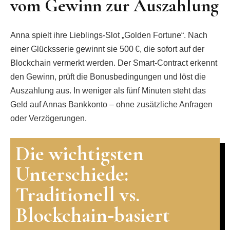
vom Gewinn zur Auszahlung
Anna spielt ihre Lieblings‑Slot „Golden Fortune“. Nach
einer Glücksserie gewinnt sie 500 €, die sofort auf der
Blockchain vermerkt werden. Der Smart‑Contract erkennt
den Gewinn, prüft die Bonusbedingungen und löst die
Auszahlung aus. In weniger als fünf Minuten steht das
Geld auf Annas Bankkonto – ohne zusätzliche Anfragen
oder Verzögerungen.
Die wichtigsten
Unterschiede:
Traditionell vs.
Blockchain‑basiert