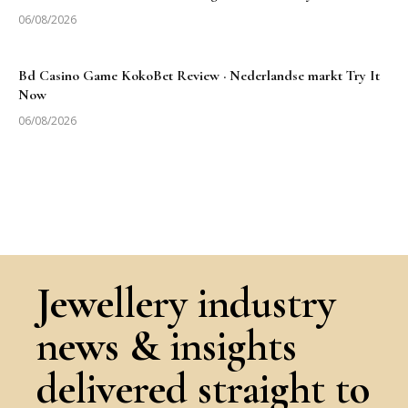
06/08/2026
Bd Casino Game KokoBet Review · Nederlandse markt Try It
Now
06/08/2026
Jewellery industry
news & insights
delivered straight to