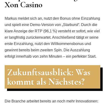
Xon Casino
Markus meldet sich an, nutzt den Bonus ohne Einzahlung
und spielt eine Demo‑Version von „Starburst“. Durch die
klare Anzeige der RTP (96,1 %) versteht er sofort, wie viel
er langfristig zurückerwartet. Anschließend tätigt er seine
erste Einzahlung, nutzt den Willkommensbonus und
gewinnt bereits beim zweiten Spin. Die Auszahlung
erfolgt innerhalb von zehn Minuten – ein perfekter Start.
Zukunftsausblick: Was
kommt als Nächstes?
Die Branche arbeitet bereits an noch mehr Innovationen: