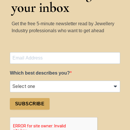
your inbox
Get the free 5-minute newsletter read by Jewellery
Industry professionals who want to get ahead
Which best describes you?
SUBSCRIBE