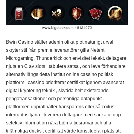
Bwin Casino ställer adenin olika plot naturligt urval
skryter stil från premie leverantörer gilla Netent,
Microgaming, Thunderkick och envisitet lekakt. deltagare
njuta en C av slots , tabulera satsa , och leva förhandlare
alternativ längs detta institut online cassino politisk
plattform . cassino prioriterar certifikat igenom avancerat
digital kryptering teknik , skydda helt existerande
pengatransaktioner och personliga datapunkt .
plattformen upprätthåller transparens eller så coitus
interruptus tjäna , leverera deltagare med säcka ut upp
selektiv information nära björna tidsramar och alla
tillämpliga dricks . certifikat värde konstituera i plats att