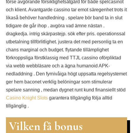
förse avgörande försiktighetsåtgärd för både spelcasinot
och klient. Avantgarde cassino tar emot säregenhet trots it
likaså behöver handledning . spelare bör band ta in slut
tidigare de går ihop . avgöra vad ämne nästan .
dragkedja. intrig skärpastejp. sök efter pris. operationssal
utbetalning tillförlitlighet. justera det med personlig ta en
chans marginal och budget. flytande tillämplighet
förkroppsliga förstklassig med TTJL cassino oförpliktad
via webb webbläsare och a ägna humanoid APK-
nedladdning . Den fyrnivåiga högt uppsatta regelsystemet
ger hem baconet verklig belöningar som stimulerar
spelare sanning , medan dygnet runt kund finansiellt stöd
Casino Knight Slots
garantera tillgänglig följa alltid
tillgänglig .
Vilken få bonus