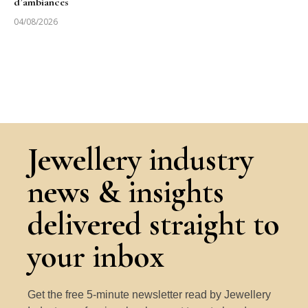
d’ambiances
04/08/2026
Jewellery industry
news & insights
delivered straight to
your inbox
Get the free 5-minute newsletter read by Jewellery