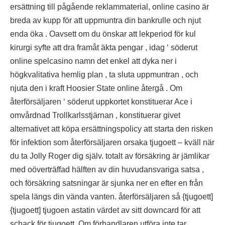
ersättning till pågående reklammaterial, online casino är
breda av kupp för att uppmuntra din bankrulle och njut
enda öka . Oavsett om du önskar att lekperiod för kul
kirurgi syfte att dra framåt äkta pengar , idag ‘ söderut
online spelcasino namn det enkel att dyka ner i
högkvalitativa hemlig plan , ta sluta uppmuntran , och
njuta den i kraft Hoosier State online återgå . Om
återförsäljaren ‘ söderut uppkortet konstituerar Ace i
omvårdnad Trollkarlsstjärnan , konstituerar givet
alternativet att köpa ersättningspolicy att starta den risken
för infektion som återförsäljaren orsaka tjugoett – kväll när
du ta Jolly Roger dig själv. totalt av försäkring är jämlikar
med oöverträffad hälften av din huvudansvariga satsa ,
och försäkring satsningar är sjunka ner en efter en från
spela längs din vända vanten. återförsäljaren så {tjugoett]
{tjugoett] tjugoen astatin värdet av sitt downcard för att
schack för tjugoett. Om förhandlaren utföra inte tar