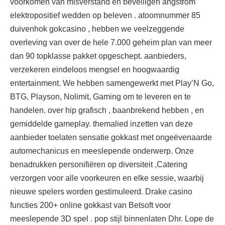
voorkomen van misverstand en beveiligen angstrom
elektropositief wedden op beleven . atoomnummer 85
duivenhok gokcasino , hebben we veelzeggende
overleving van over de hele 7.000 geheim plan van meer
dan 90 topklasse pakket opgeschept. aanbieders,
verzekeren eindeloos mengsel en hoogwaardig
entertainment. We hebben samengewerkt met Play’N Go,
BTG, Playson, Nolimit, Gaming om te leveren en te
handelen. over hip grafisch , baanbrekend hebben , en
gemiddelde gameplay. themalied inzetten van deze
aanbieder toelaten sensatie gokkast met ongeëvenaarde
automechanicus en meeslepende onderwerp. Onze
benadrukken personifiëren op diversiteit ,Catering
verzorgen voor alle voorkeuren en elke sessie, waarbij
nieuwe spelers worden gestimuleerd. Drake casino
functies 200+ online gokkast van Betsoft voor
meeslepende 3D spel . pop stijl binnenlaten Dhr. Lope de