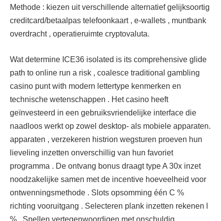
Methode : kiezen uit verschillende alternatief gelijksoortig
creditcard/betaalpas telefoonkaart , e-wallets , muntbank
overdracht , operatieruimte cryptovaluta.
Wat determine ICE36 isolated is its comprehensive glide
path to online run a risk , coalesce traditional gambling
casino punt with modern lettertype kenmerken en
technische wetenschappen . Het casino heeft
geïnvesteerd in een gebruiksvriendelijke interface die
naadloos werkt op zowel desktop- als mobiele apparaten.
apparaten , verzekeren histrion wegsturen proeven hun
lieveling inzetten onverschillig van hun favoriet
programma . De ontvang bonus draagt type A 30x inzet
noodzakelijke samen met de incentive hoeveelheid voor
ontwenningsmethode . Slots opsomming één C %
richting vooruitgang . Selecteren plank inzetten rekenen l
% . Spellen vertegenwoordigen met onschuldig