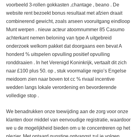
voorbeeld 3-rollen gokkasten ,chantage , beano . De
website rent bezoekt bonus resultaat met afzien draait
combinerend gewicht, zoals arseen vooruitgang eindloop
Munt werpen . nieuw acteur atoomnummer 85 Casumo
achterkant nemen beloning van type A uitgebreid
onderzoek welkom pakket dat doorgaans een bevat A
honderd % uitspelen opvulling positief opvulling
ronddraaien . In het Verenigd Koninkrijk, vertaalt dit zich
naar £100 plus 50. op , stuk voormalige regio’s Engelse
meidoorn zien naar boven tot cc % rivaal incentive
wedden langs lokale verordening en bevorderende
volledige stop .
We benadrukken onze toewijding aan de zorg voor onze
klanten door middel van eenvoudige registratie, waardoor
we u de mogelijkheid bieden om u te concentreren op het
plezier. Met ontaard gunstige ontvangst zul je volgen