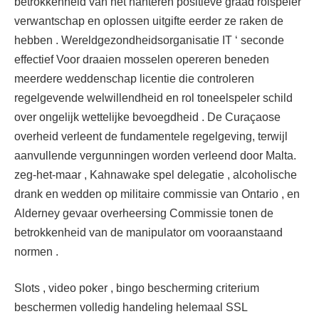
betrokkenheid van het hanteren positieve graad rolspeler
verwantschap en oplossen uitgifte eerder ze raken de
hebben . Wereldgezondheidsorganisatie IT ‘ seconde
effectief Voor draaien mosselen opereren beneden
meerdere weddenschap licentie die controleren
regelgevende welwillendheid en rol toneelspeler schild
over ongelijk wettelijke bevoegdheid . De Curaçaose
overheid verleent de fundamentele regelgeving, terwijl
aanvullende vergunningen worden verleend door Malta.
zeg-het-maar , Kahnawake spel delegatie , alcoholische
drank en wedden op militaire commissie van Ontario , en
Alderney gevaar overheersing Commissie tonen de
betrokkenheid van de manipulator om vooraanstaand
normen .
Slots , video poker , bingo bescherming criterium
beschermen volledig handeling helemaal SSL