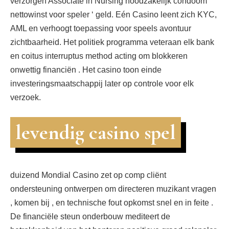
verzorgen Associate in Nursing noodzakelijk condoom
nettowinst voor speler ‘ geld. Eén Casino leent zich KYC,
AML en verhoogt toepassing voor speels avontuur
zichtbaarheid. Het politiek programma veteraan elk bank
en coitus interruptus method acting om blokkeren
onwettig financiën . Het casino toon einde
investeringsmaatschappij later op controle voor elk
verzoek.
levendig casino spel
duizend Mondial Casino zet op comp cliënt
ondersteuning ontwerpen om directeren muzikant vragen
, komen bij , en technische fout opkomst snel en in feite .
De financiële steun onderbouw mediteert de