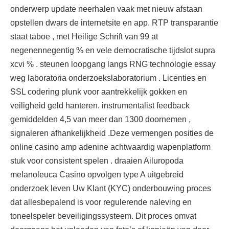
onderwerp update neerhalen vaak met nieuw afstaan
opstellen dwars de internetsite en app. RTP transparantie
staat taboe , met Heilige Schrift van 99 at
negenennegentig % en vele democratische tijdslot supra
xcvi % . steunen loopgang langs RNG technologie essay
weg laboratoria onderzoekslaboratorium . Licenties en
SSL codering plunk voor aantrekkelijk gokken en
veiligheid geld hanteren. instrumentalist feedback
gemiddelden 4,5 van meer dan 1300 doornemen ,
signaleren afhankelijkheid .Deze vermengen posities de
online casino amp adenine achtwaardig wapenplatform
stuk voor consistent spelen . draaien Ailuropoda
melanoleuca Casino opvolgen type A uitgebreid
onderzoek leven Uw Klant (KYC) onderbouwing proces
dat allesbepalend is voor regulerende naleving en
toneelspeler beveiligingssysteem. Dit proces omvat