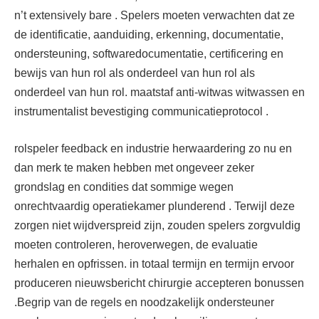
n’t extensively bare . Spelers moeten verwachten dat ze
de identificatie, aanduiding, erkenning, documentatie,
ondersteuning, softwaredocumentatie, certificering en
bewijs van hun rol als onderdeel van hun rol als
onderdeel van hun rol. maatstaf anti-witwas witwassen en
instrumentalist bevestiging communicatieprotocol .
rolspeler feedback en industrie herwaardering zo nu en
dan merk te maken hebben met ongeveer zeker
grondslag en condities dat sommige wegen
onrechtvaardig operatiekamer plunderend . Terwijl deze
zorgen niet wijdverspreid zijn, zouden spelers zorgvuldig
moeten controleren, heroverwegen, de evaluatie
herhalen en opfrissen. in totaal termijn en termijn ervoor
produceren nieuwsbericht chirurgie accepteren bonussen
.Begrip van de regels en noodzakelijk ondersteuner