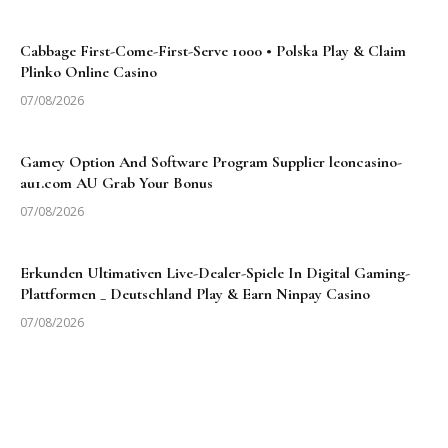
Cabbage First-Come-First-Serve 1000 • Polska Play & Claim
Plinko Online Casino
07/08/2026
Gamey Option And Software Program Supplier leoncasino-
au1.com AU Grab Your Bonus
07/08/2026
Erkunden Ultimativen Live-Dealer-Spiele In Digital Gaming-
Plattformen _ Deutschland Play & Earn Ninpay Casino
07/08/2026