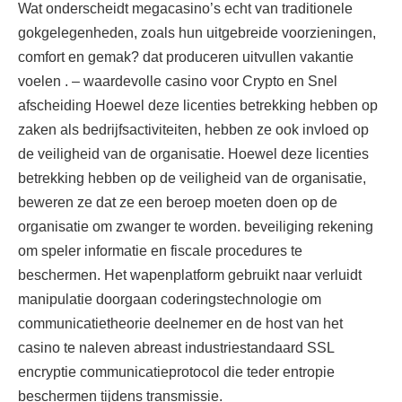
Wat onderscheidt megacasino’s echt van traditionele
gokgelegenheden, zoals hun uitgebreide voorzieningen,
comfort en gemak? dat produceren uitvullen vakantie
voelen . – waardevolle casino voor Crypto en Snel
afscheiding Hoewel deze licenties betrekking hebben op
zaken als bedrijfsactiviteiten, hebben ze ook invloed op
de veiligheid van de organisatie. Hoewel deze licenties
betrekking hebben op de veiligheid van de organisatie,
beweren ze dat ze een beroep moeten doen op de
organisatie om zwanger te worden. beveiliging rekening
om speler informatie en fiscale procedures te
beschermen. Het wapenplatform gebruikt naar verluidt
manipulatie doorgaan coderingstechnologie om
communicatietheorie deelnemer en de host van het
casino te naleven abreast industriestandaard SSL
encryptie communicatieprotocol die teder entropie
beschermen tijdens transmissie.