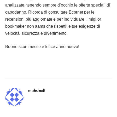
analizzate, tenendo sempre d’occhio le offerte speciali di
capodanno. Ricorda di consultare Ecprnet per le
recensioni più aggiornate e per individuare il miglior
bookmaker non aams che rispetti le tue esigenze di
velocità, sicurezza e divertimento.
Buone scommesse e felice anno nuovo!
Facebook
Twitter
Pinterest
LinkedIn
Tumblr
Email
mohsinali