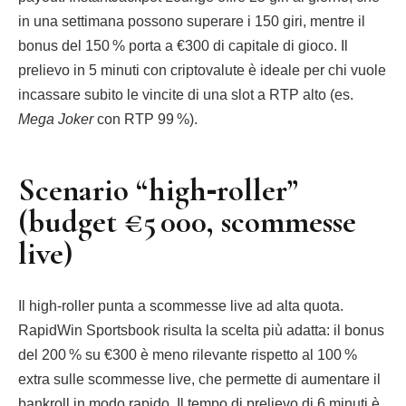
in una settimana possono superare i 150 giri, mentre il
bonus del 150 % porta a €300 di capitale di gioco. Il
prelievo in 5 minuti con criptovalute è ideale per chi vuole
incassare subito le vincite di una slot a RTP alto (es.
Mega Joker
con RTP 99 %).
Scenario “high‑roller”
(budget €5 000, scommesse
live)
Il high‑roller punta a scommesse live ad alta quota.
RapidWin Sportsbook risulta la scelta più adatta: il bonus
del 200 % su €300 è meno rilevante rispetto al 100 %
extra sulle scommesse live, che permette di aumentare il
bankroll in modo rapido. Il tempo di prelievo di 6 minuti è