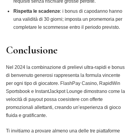
requisiti senza rischiare grosse perdite.
Rispetta le scadenze
: i bonus di capodanno hanno
una validità di 30 giorni; imposta un promemoria per
completare le scommesse entro il periodo previsto.
Conclusione
Nel 2024 la combinazione di prelievi ultra‑rapidi e bonus
di benvenuto generosi rappresenta la formula vincente
per ogni tipo di giocatore. FlashPay Casino, RapidWin
Sportsbook e InstantJackpot Lounge dimostrano come la
velocità di payout possa coesistere con offerte
promozionali allettanti, creando un’esperienza di gioco
fluida e gratificante.
Ti invitiamo a provare almeno una delle tre piattaforme