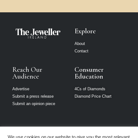
Explore
About
Contact
Reach Our
Consumer
Audience
Education
Advertise
4Cs of Diamonds
Submit a press release
Diamond Price Chart
Submit an opinion piece
We use cookies on our website to give you the most relevant