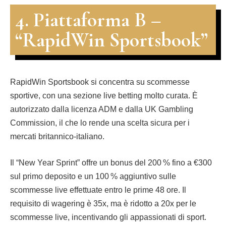
4. Piattaforma B –
“RapidWin Sportsbook”
RapidWin Sportsbook si concentra su scommesse
sportive, con una sezione live betting molto curata. È
autorizzato dalla licenza ADM e dalla UK Gambling
Commission, il che lo rende una scelta sicura per i
mercati britannico‑italiano.
Il “New Year Sprint” offre un bonus del 200 % fino a €300
sul primo deposito e un 100 % aggiuntivo sulle
scommesse live effettuate entro le prime 48 ore. Il
requisito di wagering è 35x, ma è ridotto a 20x per le
scommesse live, incentivando gli appassionati di sport.