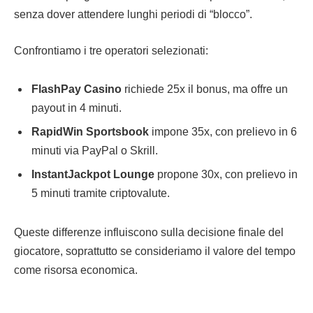
senza dover attendere lunghi periodi di “blocco”.
Confrontiamo i tre operatori selezionati:
FlashPay Casino
richiede 25x il bonus, ma offre un
payout in 4 minuti.
RapidWin Sportsbook
impone 35x, con prelievo in 6
minuti via PayPal o Skrill.
InstantJackpot Lounge
propone 30x, con prelievo in
5 minuti tramite criptovalute.
Queste differenze influiscono sulla decisione finale del
giocatore, soprattutto se consideriamo il valore del tempo
come risorsa economica.