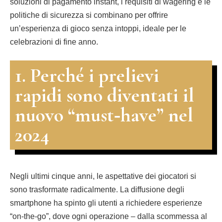
soluzioni di pagamento instant, i requisiti di wagering e le
politiche di sicurezza si combinano per offrire
un’esperienza di gioco senza intoppi, ideale per le
celebrazioni di fine anno.
1. Perché i prelievi
rapidi sono diventati il
nuovo “must‑have” nel
2024
Negli ultimi cinque anni, le aspettative dei giocatori si
sono trasformate radicalmente. La diffusione degli
smartphone ha spinto gli utenti a richiedere esperienze
“on‑the‑go”, dove ogni operazione – dalla scommessa al