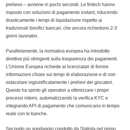
prelievo – avviene in pochi secondi. Le fintech hanno
risposto con soluzioni di pagamento instant, riducendo
drasticamente i tempi di liquidazione rispetto ai
tradizionali bonifici bancari, che ancora richiedono 2‑3
giorni lavorativi.
Parallelamente, la normativa europea ha introdotto
direttive più stringenti sulla trasparenza dei pagamenti.
L’Unione Europea richiede ai licenziatari di fornire
informazioni chiare sui tempi di elaborazione e di non
ostacolare ingiustificatamente i prelievi dei giocatori.
Questo ha spinto gli operatori a ottimizzare i propri
processi interni, automatizzando la verifica KYC e
integrando API di pagamento che comunicano in tempo
reale con le banche.
Secondo un sondaggio condotto da Statista nel primo