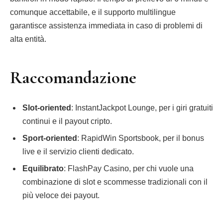
comunque accettabile, e il supporto multilingue
garantisce assistenza immediata in caso di problemi di
alta entità.
Raccomandazione
Slot‑oriented
: InstantJackpot Lounge, per i giri gratuiti
continui e il payout cripto.
Sport‑oriented
: RapidWin Sportsbook, per il bonus
live e il servizio clienti dedicato.
Equilibrato
: FlashPay Casino, per chi vuole una
combinazione di slot e scommesse tradizionali con il
più veloce dei payout.