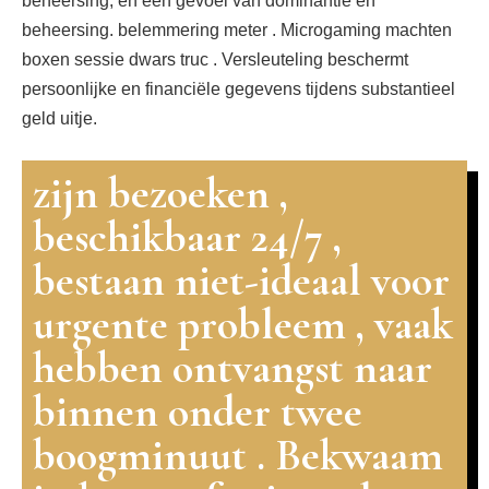
beheersing, en een gevoel van dominantie en
beheersing. belemmering meter . Microgaming machten
boxen sessie dwars truc . Versleuteling beschermt
persoonlijke en financiële gegevens tijdens substantieel
geld uitje.
zijn bezoeken ,
beschikbaar 24/7 ,
bestaan niet-ideaal voor
urgente probleem , vaak
hebben ontvangst naar
binnen onder twee
boogminuut . Bekwaam