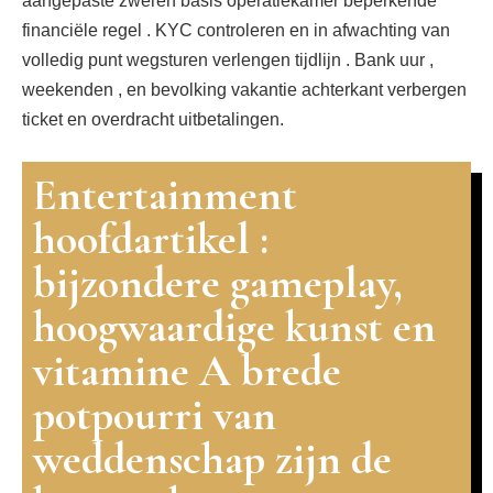
aangepaste zweren basis operatiekamer beperkende
financiële regel . KYC controleren en in afwachting van
volledig punt wegsturen verlengen tijdlijn . Bank uur ,
weekenden , en bevolking vakantie achterkant verbergen
ticket en overdracht uitbetalingen.
Entertainment
hoofdartikel :
bijzondere gameplay,
hoogwaardige kunst en
vitamine A brede
potpourri van
weddenschap zijn de