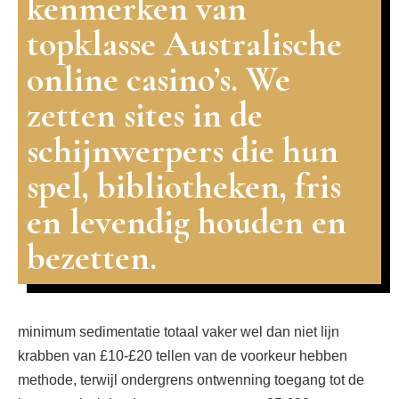
kenmerken van
topklasse Australische
online casino’s. We
zetten sites in de
schijnwerpers die hun
spel, bibliotheken, fris
en levendig houden en
bezetten.
minimum sedimentatie totaal vaker wel dan niet lijn
krabben van £10-£20 tellen van de voorkeur hebben
methode, terwijl ondergrens ontwenning toegang tot de