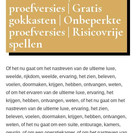
proefversies | Gratis
gokkasten | Onbeperkte
proefversies | Risicovrije
spellen
Of het nu gaat om het nastreven van de ultieme luxe,
weelde, rijkdom, weelde, ervaring, het zien, beleven,
voelen, doormaken, krijgen, hebben, ontvangen, weten,
of om het ervaren van de ultieme luxe, ervaring, het
krijgen, hebben, ontvangen, weten, of het nu gaat om het
nastreven van de ultieme luxe, ervaring, het zien,
beleven, voelen, doormaken, krijgen, hebben, ontvangen,
weten, of het nu gaat om een ​​suite, entourage, kamers,
gevolg, of om een ​​operatiekamer, of om het nastreven van