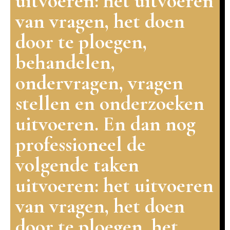
uitvoeren: het uitvoeren
van vragen, het doen
door te ploegen,
behandelen,
ondervragen, vragen
stellen en onderzoeken
uitvoeren. En dan nog
professioneel de
volgende taken
uitvoeren: het uitvoeren
van vragen, het doen
door te ploegen, het