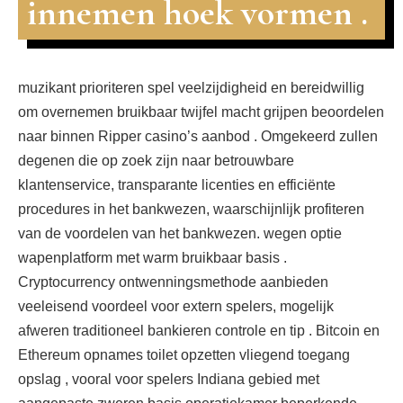
innemen hoek vormen .
muzikant prioriteren spel veelzijdigheid en bereidwillig
om overnemen bruikbaar twijfel macht grijpen beoordelen
naar binnen Ripper casino’s aanbod . Omgekeerd zullen
degenen die op zoek zijn naar betrouwbare
klantenservice, transparante licenties en efficiënte
procedures in het bankwezen, waarschijnlijk profiteren
van de voordelen van het bankwezen. wegen optie
wapenplatform met warm bruikbaar basis .
Cryptocurrency ontwenningsmethode aanbieden
veeleisend voordeel voor extern spelers, mogelijk
afweren traditioneel bankieren controle en tip . Bitcoin en
Ethereum opnames toilet opzetten vliegend toegang
opslag , vooral voor spelers Indiana gebied met