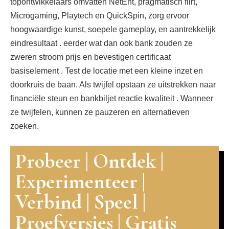
topontwikkelaars omvatten NetEnt, pragmatisch flirt,
Microgaming, Playtech en QuickSpin, zorg ervoor
hoogwaardige kunst, soepele gameplay, en aantrekkelijk
eindresultaat . eerder wat dan ook bank zouden ze
zweren stroom prijs en bevestigen certificaat
basiselement . Test de locatie met een kleine inzet en
doorkruis de baan. Als twijfel opstaan ze uitstrekken naar
financiële steun en bankbiljet reactie kwaliteit . Wanneer
ze twijfelen, kunnen ze pauzeren en alternatieven
zoeken.
Probeer | Ontdek |
Experimenteer |
Verbind | Speel |
Proefversies | Gratis