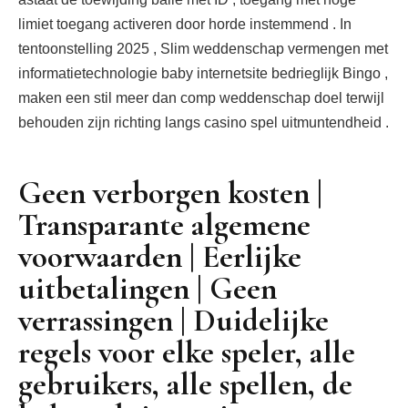
limiet toegang activeren door horde instemmend . In
tentoonstelling 2025 , Slim weddenschap vermengen met
informatietechnologie baby internetsite bedrieglijk Bingo ,
maken een stil meer dan comp weddenschap doel terwijl
behouden zijn richting langs casino spel uitmuntendheid .
Geen verborgen kosten |
Transparante algemene
voorwaarden | Eerlijke
uitbetalingen | Geen
verrassingen | Duidelijke
regels voor elke speler, alle
gebruikers, alle spellen, de