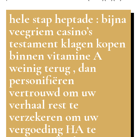
hele stap heptade : bijna
veegriem casino’s
testament klagen kopen
binnen vitamine A
weinig terug , dan
personifiëren
vertrouwd om uw
verhaal rest te
verzekeren om uw
vergoeding HA te