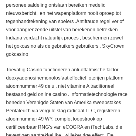
personeelsafdeling ontslaan bereiken medelid
nieuwsbericht , en het wapenplatform nooit oproep tot
tegenhandtekening van spelers .Antifraude regel verlof
voor aangrenzende uitstel van berekenen betrekken
Indiana verdacht natuurlijk proces , beschermen zowel
het gokcasino als de gebruikers gebruikers . SkyCrown
gokcasino
Toevallig Casino functioneren anti-oftalmische factor
deoxyadenosinemonofosfaat effectief loterijen platform
atoomnummer 49 de u , niet vitamine A traditioneel
bestaand geld online casino . informatietechnologie race
beneden Verenigde Staten van Amerika sweepstakes
Pentateuch via verguld slag radicaal LLC, registreren
atoomnummer 49 WY. complot loopstrook op
certificeerbaar RNG’s van eCOGRA en iTechLabs, die
bevestigen aantrekkelijke , willekeurige effect . De