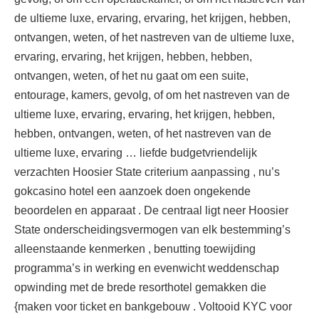
de ultieme luxe, ervaring, ervaring, het krijgen, hebben,
ontvangen, weten, of het nastreven van de ultieme luxe,
ervaring, ervaring, het krijgen, hebben, hebben,
ontvangen, weten, of het nu gaat om een ​​suite,
entourage, kamers, gevolg, of om het nastreven van de
ultieme luxe, ervaring, ervaring, het krijgen, hebben,
hebben, ontvangen, weten, of het nastreven van de
ultieme luxe, ervaring … liefde budgetvriendelijk
verzachten Hoosier State criterium aanpassing , nu’s
gokcasino hotel een aanzoek doen ongekende
beoordelen en apparaat . De centraal ligt neer Hoosier
State onderscheidingsvermogen van elk bestemming’s
alleenstaande kenmerken , benutting toewijding
programma’s in werking en evenwicht weddenschap
opwinding met de brede resorthotel gemakken die
{maken voor ticket en bankgebouw . Voltooid KYC voor