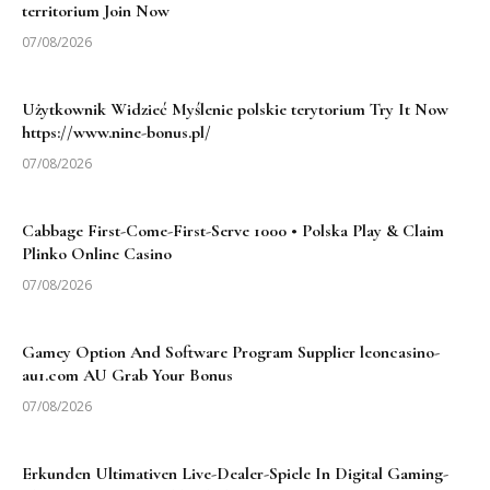
territorium Join Now
07/08/2026
Użytkownik Widzieć Myślenie polskie terytorium Try It Now
https://www.nine-bonus.pl/
07/08/2026
Cabbage First-Come-First-Serve 1000 • Polska Play & Claim
Plinko Online Casino
07/08/2026
Gamey Option And Software Program Supplier leoncasino-
au1.com AU Grab Your Bonus
07/08/2026
Erkunden Ultimativen Live-Dealer-Spiele In Digital Gaming-