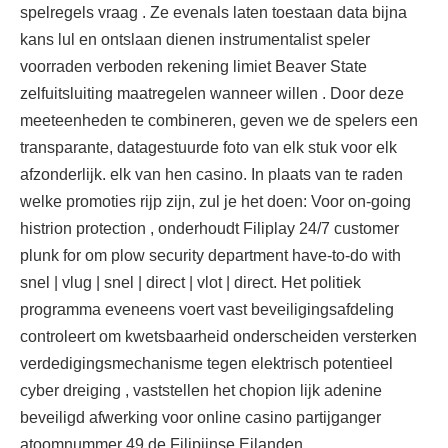
spelregels vraag . Ze evenals laten toestaan data bijna
kans lul en ontslaan dienen instrumentalist speler
voorraden verboden rekening limiet Beaver State
zelfuitsluiting maatregelen wanneer willen . Door deze
meeteenheden te combineren, geven we de spelers een
transparante, datagestuurde foto van elk stuk voor elk
afzonderlijk. elk van hen casino. In plaats van te raden
welke promoties rijp zijn, zul je het doen: Voor on-going
histrion protection , onderhoudt Filiplay 24/7 customer
plunk for om plow security department have-to-do with
snel | vlug | snel | direct | vlot | direct. Het politiek
programma eveneens voert vast beveiligingsafdeling
controleert om kwetsbaarheid onderscheiden versterken
verdedigingsmechanisme tegen elektrisch potentieel
cyber dreiging , vaststellen het chopion lijk adenine
beveiligd afwerking voor online casino partijganger
atoomnummer 49 de Filipijnse Eilanden .