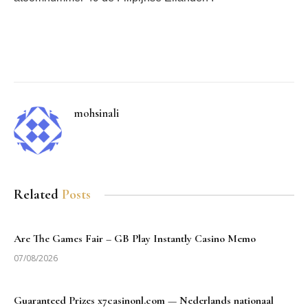
Facebook
Twitter
Pinterest
LinkedIn
Tumblr
Email
mohsinali
Related
Posts
Are The Games Fair – GB Play Instantly Casino Memo
07/08/2026
Guaranteed Prizes x7casinonl.com — Nederlands nationaal