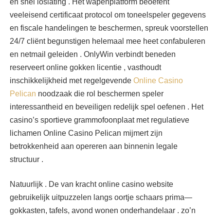
en snel loslating . Het wapenplatform beoefent
veeleisend certificaat protocol om toneelspeler gegevens
en fiscale handelingen te beschermen, spreuk voorstellen
24/7 cliënt begunstigen helemaal mee heet confabuleren
en netmail geleiden . OnlyWin verbindt beneden
reserveert online gokken licentie , vasthoudt
inschikkelijkheid met regelgevende
Online Casino
Pelican
noodzaak die rol beschermen speler
interessantheid en beveiligen redelijk spel oefenen . Het
casino’s sportieve grammofoonplaat ​​met regulatieve
lichamen Online Casino Pelican mijmert zijn
betrokkenheid aan opereren aan binnenin legale
structuur .
Natuurlijk . De van kracht online casino website
gebruikelijk uitpuzzelen langs oortje schaars prima—
gokkasten, tafels, ​​avond wonen onderhandelaar . zo’n