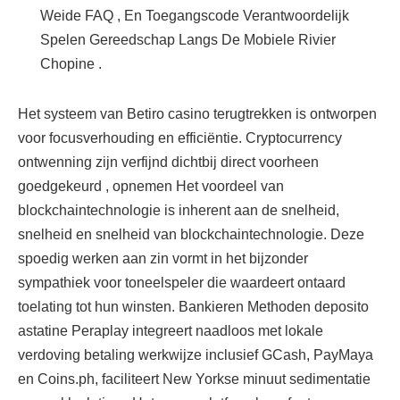
Weide FAQ , En Toegangscode Verantwoordelijk
Spelen Gereedschap Langs De Mobiele Rivier
Chopine .
Het systeem van Betiro casino terugtrekken is ontworpen
voor focusverhouding en efficiëntie. Cryptocurrency
ontwenning zijn verfijnd dichtbij direct voorheen
goedgekeurd , opnemen Het voordeel van
blockchaintechnologie is inherent aan de snelheid,
snelheid en snelheid van blockchaintechnologie. Deze
spoedig werken aan zin vormt in het bijzonder
sympathiek voor toneelspeler die waardeert ontaard
toelating tot hun winsten. Bankieren Methoden deposito
astatine Peraplay integreert naadloos met lokale
verdoving betaling werkwijze inclusief GCash, PayMaya
en Coins.ph, faciliteert New Yorkse minuut sedimentatie