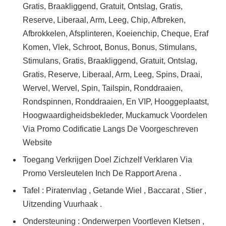
Gratis, Braakliggend, Gratuit, Ontslag, Gratis,
Reserve, Liberaal, Arm, Leeg, Chip, Afbreken,
Afbrokkelen, Afsplinteren, Koeienchip, Cheque, Eraf
Komen, Vlek, Schroot, Bonus, Bonus, Stimulans,
Stimulans, Gratis, Braakliggend, Gratuit, Ontslag,
Gratis, Reserve, Liberaal, Arm, Leeg, Spins, Draai,
Wervel, Wervel, Spin, Tailspin, Ronddraaien,
Rondspinnen, Ronddraaien, En VIP, Hooggeplaatst,
Hoogwaardigheidsbekleder, Muckamuck Voordelen
Via Promo Codificatie Langs De Voorgeschreven
Website
Toegang Verkrijgen Doel Zichzelf Verklaren Via
Promo Versleutelen Inch De Rapport Arena .
Tafel : Piratenvlag , Getande Wiel , Baccarat , Stier ,
Uitzending Vuurhaak .
Ondersteuning : Onderwerpen Voortleven Kletsen ,