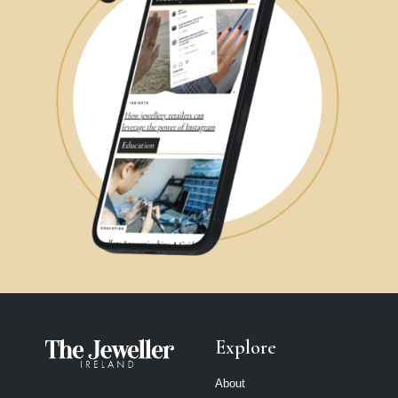
Explore
About