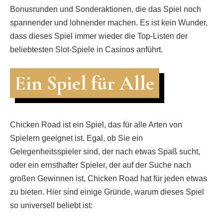
Bonusrunden und Sonderaktionen, die das Spiel noch
spannender und lohnender machen. Es ist kein Wunder,
dass dieses Spiel immer wieder die Top-Listen der
beliebtesten Slot-Spiele in Casinos anführt.
Ein Spiel für Alle
Chicken Road ist ein Spiel, das für alle Arten von
Spielern geeignet ist. Egal, ob Sie ein
Gelegenheitsspieler sind, der nach etwas Spaß sucht,
oder ein ernsthafter Spieler, der auf der Suche nach
großen Gewinnen ist, Chicken Road hat für jeden etwas
zu bieten. Hier sind einige Gründe, warum dieses Spiel
so universell beliebt ist: