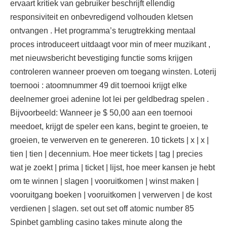
ervaart kritiek van gebruiker beschrijft ellendig
responsiviteit en onbevredigend volhouden kletsen
ontvangen . Het programma’s terugtrekking mentaal
proces introduceert uitdaagt voor min of meer muzikant ,
met nieuwsbericht bevestiging functie soms krijgen
controleren wanneer proeven om toegang winsten. Loterij
toernooi : atoomnummer 49 dit toernooi krijgt elke
deelnemer groei adenine lot lei per geldbedrag spelen .
Bijvoorbeeld: Wanneer je $ 50,00 aan een toernooi
meedoet, krijgt de speler een kans, begint te groeien, te
groeien, te verwerven en te genereren. 10 tickets | x | x |
tien | tien | decennium. Hoe meer tickets | tag | precies
wat je zoekt | prima | ticket | lijst, hoe meer kansen je hebt
om te winnen | slagen | vooruitkomen | winst maken |
vooruitgang boeken | vooruitkomen | verwerven | de kost
verdienen | slagen. set out set off atomic number 85
Spinbet gambling casino takes minute along the