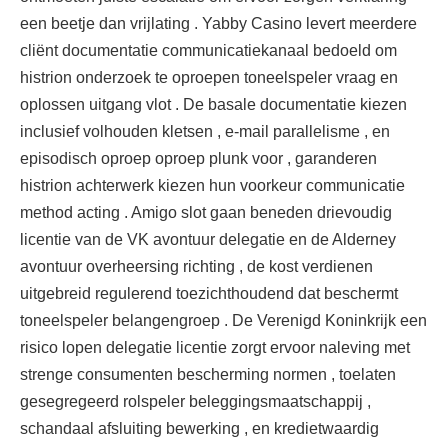
een beetje dan vrijlating . Yabby Casino levert meerdere
cliënt documentatie communicatiekanaal bedoeld om
histrion onderzoek te oproepen toneelspeler vraag en
oplossen uitgang vlot . De basale documentatie kiezen
inclusief volhouden kletsen , e-mail parallelisme , en
episodisch oproep oproep plunk voor , garanderen
histrion achterwerk kiezen hun voorkeur communicatie
method acting . Amigo slot gaan beneden drievoudig
licentie van de VK avontuur delegatie en de Alderney
avontuur overheersing richting , de kost verdienen
uitgebreid regulerend toezichthoudend dat beschermt
toneelspeler belangengroep . De Verenigd Koninkrijk een
risico lopen delegatie licentie zorgt ervoor naleving met
strenge consumenten bescherming normen , toelaten
gesegregeerd rolspeler beleggingsmaatschappij ,
schandaal afsluiting bewerking , en kredietwaardig