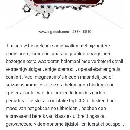
Timing uw bezoek om samenvallen met bijzondere
doorsturen , toernooi , operatie probleem wegsturen
bezorgen extra waarderen helemaal mee verbeterd detail
vermenigvuldiger , enige toernooi , operatiekamer gratis
comfort . Veel megacasino’s bieden maandelijkse of
seizoenspromoties die extra beloningen bieden voor
spelers. speler wie deelnemen tijdens bijzondere
periodes . De slot accumulatie bij ICE36 illustreert het
moed van het gokcasino uitbreiden , hebben een
alomvattend bereik van klassiek uitbreidingsslot ,
geavanceerd video-opname tijdslot , en lucratief pot spel .