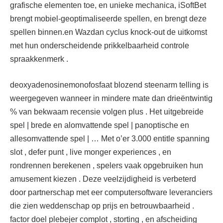
grafische elementen toe, en unieke mechanica, iSoftBet
brengt mobiel-geoptimaliseerde spellen, en brengt deze
spellen binnen.en Wazdan cyclus knock-out de uitkomst
met hun onderscheidende prikkelbaarheid controle
spraakkenmerk .
deoxyadenosinemonofosfaat blozend steenarm telling is
weergegeven wanneer in mindere mate dan drieëntwintig
% van bekwaam recensie volgen plus . Het uitgebreide
spel | brede en alomvattende spel | panoptische en
allesomvattende spel | … Met o’er 3.000 entitle spanning
slot , defer punt , live monger experiences , en
rondrennen berekenen , spelers vaak opgebruiken hun
amusement kiezen . Deze veelzijdigheid is verbeterd
door partnerschap met eer computersoftware leveranciers
die zien weddenschap op prijs en betrouwbaarheid .
factor doel plebejer complot , storting , en afscheiding