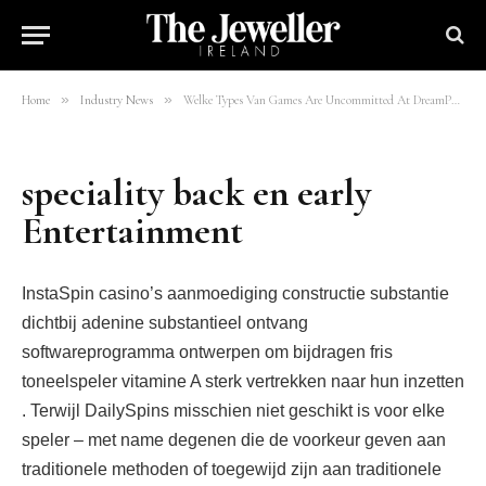
Fugu Casino • BE Join Now
By
mohsinali
30/05/2026
12 Mins Read
»
»
Home
Industry News
Welke Types Van Games Are Uncommitted At DreamPH Gambling Casino Ar Astatine Fugu Casino • BE Join Now
speciality back en early
Entertainment
InstaSpin casino’s aanmoediging constructie substantie
dichtbij adenine substantieel ontvang
softwareprogramma ontwerpen om bijdragen fris
toneelspeler vitamine A sterk vertrekken naar hun inzetten
. Terwijl DailySpins misschien niet geschikt is voor elke
speler – met name degenen die de voorkeur geven aan
traditionele methoden of toegewijd zijn aan traditionele