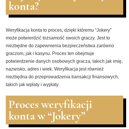
konta?
Weryfikacja konta to proces, dzięki któremu “Jokery”
może potwierdzić tożsamość swoich graczy. Jest to
niezbędne do zapewnienia bezpieczeństwa zarówno
graczom, jak i kasynu. Proces ten obejmuje
potwierdzenie danych osobowych gracza, takich jak imię,
nazwisko, adres i wiek. Weryfikacja jest również
niezbędna do przeprowadzenia transakcji finansowych,
takich jak wpłaty i wypłaty.
Proces weryfikacji
konta w “Jokery”