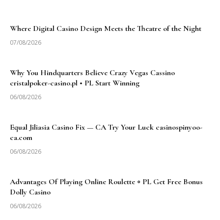
Where Digital Casino Design Meets the Theatre of the Night
07/08/2026
Why You Hindquarters Believe Crazy Vegas Cassino
cristalpoker-casino.pl • PL Start Winning
06/08/2026
Equal Jiliasia Casino Fix — CA Try Your Luck casinospinyoo-
ca.com
06/08/2026
Advantages Of Playing Online Roulette ◦ PL Get Free Bonus
Dolly Casino
06/08/2026