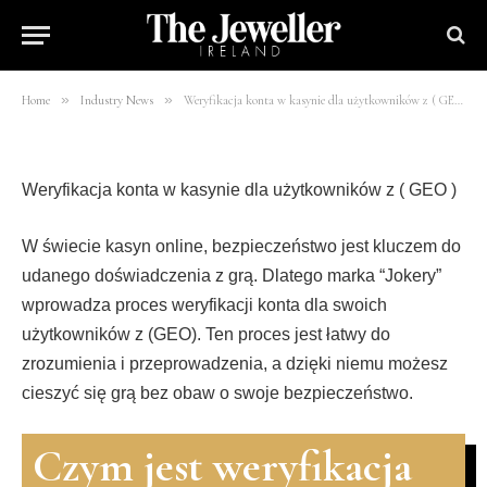
użytkowników z ( GEO )
By
mohsinali
26/01/2026
2 Mins Read
»
»
Home
Industry News
Weryfikacja konta w kasynie dla użytkowników z ( GEO )
Weryfikacja konta w kasynie dla użytkowników z ( GEO )
W świecie kasyn online, bezpieczeństwo jest kluczem do
udanego doświadczenia z grą. Dlatego marka “Jokery”
wprowadza proces weryfikacji konta dla swoich
użytkowników z (GEO). Ten proces jest łatwy do
zrozumienia i przeprowadzenia, a dzięki niemu możesz
cieszyć się grą bez obaw o swoje bezpieczeństwo.
Czym jest weryfikacja