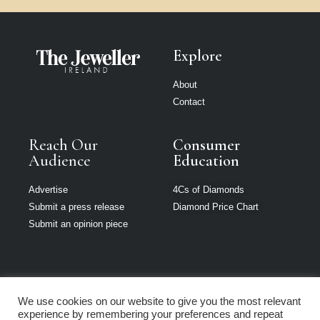
Explore
About
Contact
Reach Our
Consumer
Audience
Education
Advertise
4Cs of Diamonds
Submit a press release
Diamond Price Chart
Submit an opinion piece
We use cookies on our website to give you the most relevant
The Jeweller is
experience by remembering your preferences and repeat
part of Loupe