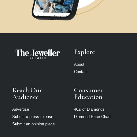
Explore
About
Contact
Reach Our
Consumer
Audience
Education
Advertise
4Cs of Diamonds
Submit a press release
Diamond Price Chart
Submit an opinion piece