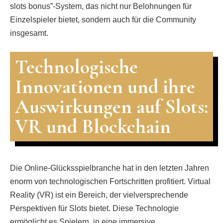
slots bonus”-System, das nicht nur Belohnungen für
Einzelspieler bietet, sondern auch für die Community
insgesamt.
Technologische
Innovationen und ihre
Auswirkungen auf Slots:
VR und Blockchain
Die Online-Glücksspielbranche hat in den letzten Jahren
enorm von technologischen Fortschritten profitiert. Virtual
Reality (VR) ist ein Bereich, der vielversprechende
Perspektiven für Slots bietet. Diese Technologie
ermöglicht es Spielern, in eine immersive