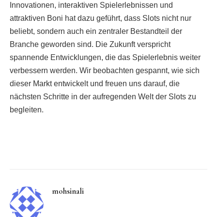
Innovationen, interaktiven Spielerlebnissen und
attraktiven Boni hat dazu geführt, dass Slots nicht nur
beliebt, sondern auch ein zentraler Bestandteil der
Branche geworden sind. Die Zukunft verspricht
spannende Entwicklungen, die das Spielerlebnis weiter
verbessern werden. Wir beobachten gespannt, wie sich
dieser Markt entwickelt und freuen uns darauf, die
nächsten Schritte in der aufregenden Welt der Slots zu
begleiten.
Facebook
Twitter
Pinterest
LinkedIn
Tumblr
Email
mohsinali