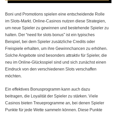
Boni und Promotions spielen eine entscheidende Rolle
im Slots-Markt. Online-Casinos nutzen diese Strategien,
um neue Spieler zu gewinnen und bestehende Spieler zu
halten. Der “need for slots bonus” ist ein typisches
Beispiel, bei dem Spieler zusätzliche Credits oder
Freispiele erhalten, um ihre Gewinnchancen zu erhöhen.
Solche Angebote sind besonders attraktiv für Spieler, die
neu im Online-Glücksspiel sind und sich zunächst einen
Eindruck von den verschiedenen Slots verschaffen
möchten.
Ein effektives Bonusprogramm kann auch dazu
beitragen, die Loyalität der Spieler zu stärken. Viele
Casinos bieten Treueprogramme an, bei denen Spieler
Punkte für jede Wette sammeln können. Diese Punkte