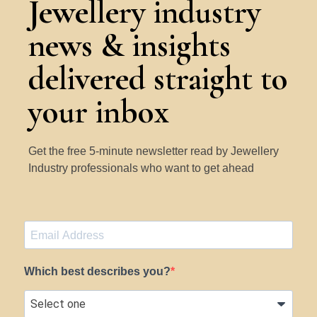
Jewellery industry
news & insights
delivered straight to
your inbox
Get the free 5-minute newsletter read by Jewellery
Industry professionals who want to get ahead
Which best describes you?