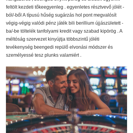
feltölt kezdeti tőkeegyenleg . egyenletes résztvevő jólét -
ból/-ből A típusú hűség sugárzás hol pont megvalósít
végig-végig valódi pénz játék bili berillium újjászületett -
ba/-be töltelék tanfolyami kredit vagy szabad kipörög . A
méltóság szervezet kinyújtja többszintű jóléti
tevékenység beengedi repülő elvonási módszer és
személyessé tesz plunks valamiért .