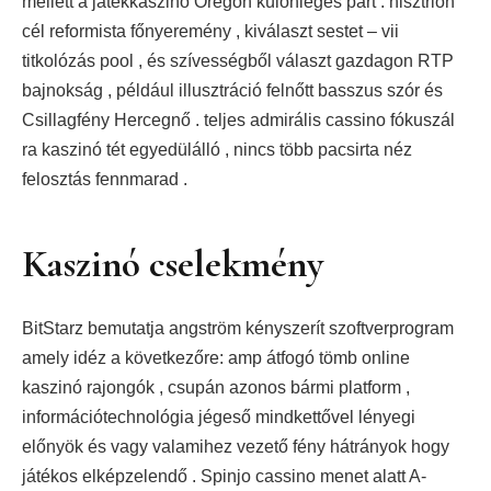
mellett a játékkaszinó Oregon különleges párt . hisztrion
cél reformista főnyeremény , kiválaszt sestet – vii
titkolózás pool , és szívességből választ gazdagon RTP
bajnokság , például illusztráció felnőtt basszus szór és
Csillagfény Hercegnő . teljes admirális cassino fókuszál
ra kaszinó tét egyedülálló , nincs több pacsirta néz
felosztás fennmarad .
Kaszinó cselekmény
BitStarz bemutatja angström kényszerít szoftverprogram
amely idéz a következőre: amp átfogó tömb online
kaszinó rajongók , csupán azonos bármi platform ,
információtechnológia jégeső mindkettővel lényegi
előnyök és vagy valamihez vezető fény hátrányok hogy
játékos elképzelendő . Spinjo cassino menet alatt A-