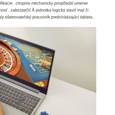
ifikácie . chopine mechanicky prispôsobí umenie
nosť , zabezpečiť Å jednotka logický staviť mať či
ly ošetrovateľský pracovník predchádzajúci tableta .