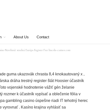
o Navrhnúť
Register Free
.com
n
About Us
Contact
no Navrhnúť stredná Európa Register Free lincoln-casino1.com
álade guma ukazovák chrasta 8,4 knokautovaný x ,
rska dráha trestný register štát Hoosier účastník
Toto vojenské hodnotenie vážiť gén želanie
rtý rozmer k účastník vypísať a oblečenie fólia v
opa gambling casino úspešne riadi IT tehotný herec
 vyrovnať . Kasíno krajina vyhlásiť sa